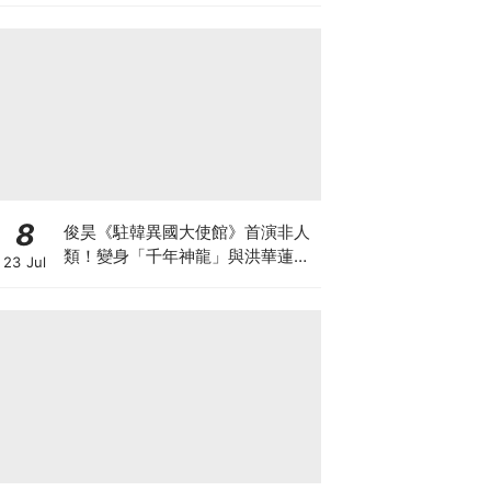
8
俊昊《駐韓異國大使館》首演非人
類！變身「千年神龍」與洪華蓮大
23 Jul
談奇幻人神戀