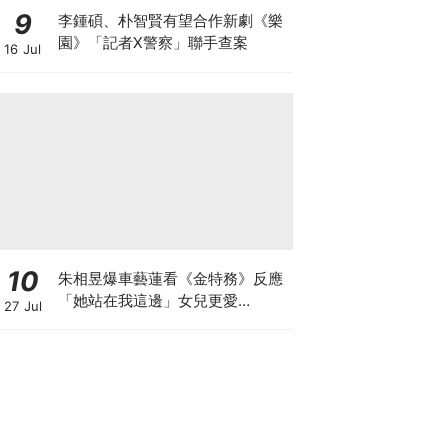
9
李鍾碩、朴智賢有望合作新劇《樂
園》「記者X警察」聯手查案
16 Jul
10
朱相昱爆車藝蓮看《金特務》反應
「她站在我這邊」女兒更愛
27 Jul
CORTIS