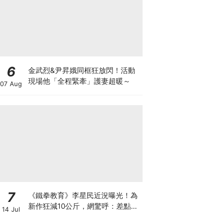
6
金武烈&尹昇娥同框狂放閃！活動
現場他「全程緊牽」護妻超暖～
07 Aug
7
《鐵拳教育》李星民近況曝光！為
新作狂減10公斤，網驚呼：差點認
14 Jul
不出