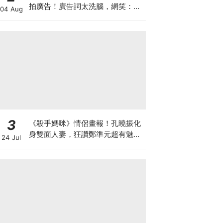
拍廣告！廣告詞太洗腦，網笑：像
04 Aug
在看續集
3
《殺手媽咪》情侶畫報！孔曉振化
身雙面人妻，狂讚鄭準元超有魅
24 Jul
力：觀眾一定也會愛上他