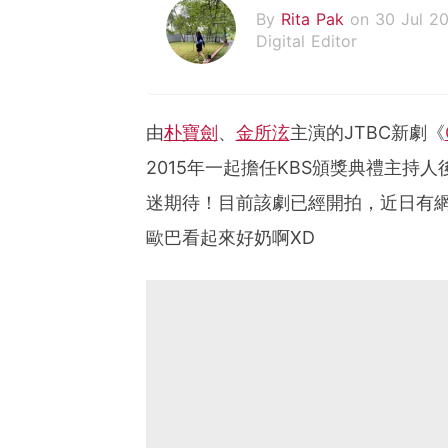
By
Rita Pak
on 30 Jul 2
Digital Editor
由
朴寶劍
、
金所泫
主演的JTBC新劇《
2015年一起擔任KBS頒獎典禮主持
迷期待！目前該劇已經開拍，近日有
歐巴看起來好奶啊XD