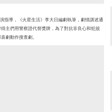
妍導演指導，《火星生活》李大日編劇執筆，劇情講述通
牌得主們用警察證代替獎牌，為了對抗非良心和犯規
部喜劇動作搜查劇。