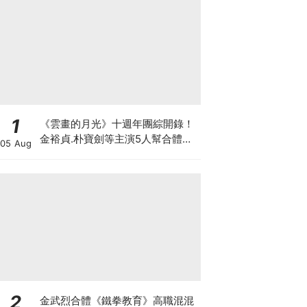
1
《雲畫的月光》十週年團綜開錄！
金裕貞.朴寶劍等主演5人幫合體旅
05 Aug
行
2
金武烈合體《鐵拳教育》高職混混