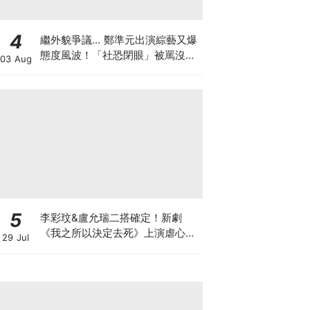
4
繼外貌爭議... 鄭準元出演綜藝又爆
態度風波！「社恐閉眼」被罵沒誠
03 Aug
意
5
李彩玟&盧允瑞二搭確定！新劇
《我之所以決定去死》上演虐心穿
29 Jul
越羅曼史，2027年上缐