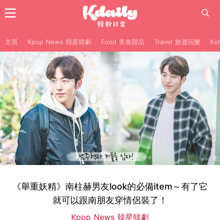
主頁
Kpop News 韓星韓劇
Food 美食甜品
Travel 旅遊玩樂
Ks
《舉重妖精》南柱赫男友look的必備item～有了它
就可以跟南朋友穿情侶裝了！
Kpop News 韓星韓劇