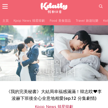
主頁
Kpop News 韓星韓劇
Food 美食甜品
Travel 旅遊玩樂
Ks
《我的完美秘書》大結局幸福感滿滿！韓志旼♥李
浚赫下班後全心全意地相愛(ep.12 分集劇情)
Kpop News 韓星韓劇