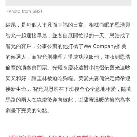
Photo from SBS
結尾，是每個人平凡而幸福的日常。相枕而眠的恩浩與
智允一起迎接早晨，並各自展開忙碌的一天。恩浩成了
智允的客戶，公事公辦的他打槍了We Company推薦
的候選人，而智允則據理力爭成功說服他，並收到恩浩
偷塞的演奏會門票。光曦＆慶花這對小情侶依舊光速吵
架又和好，讓圭林被迫吃狗糧。美愛夫妻倆決定備孕迎
接新生命... 智允與恩浩在下班後全心全意地相愛，隔著
馬路的兩人在綠燈後奔向彼此，以甜蜜溫暖的擁抱為本
劇畫下完美的句點。