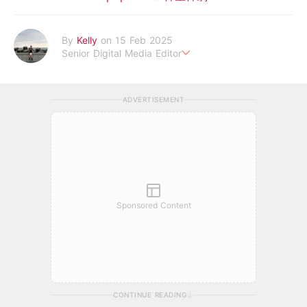
By
Kelly
on 15 Feb 2025
Senior Digital Media Editor
假韓妞真台妹///日常追星追劇。
ADVERTISEMENT
Sponsored Content
CONTINUE READING