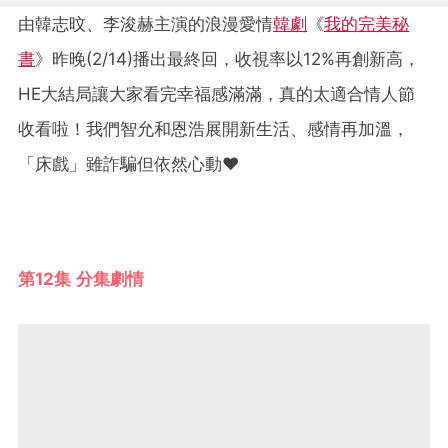
由韓志旼、李浚赫主演的浪漫愛情
韓劇
《
我的完美秘
書
》昨晚(2/14)播出最終回，收視率以12%再創新高，
HE大結局讓大家看完幸福感滿滿，真的太適合情人節
收看啦！我們智允和恩浩展開新生活、感情再加溫，
「床戲」雖詐騙但依然心動♥
第12集 分集劇情