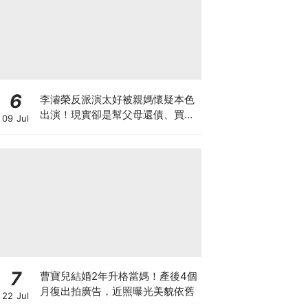
6
李濬榮反派演太好被親媽懷疑本色
出演！現實卻是幫父母還債、買車
09 Jul
房的孝子
7
曹寶兒結婚2年升格當媽！產後4個
月復出拍廣告，近照曝光美貌依舊
22 Jul