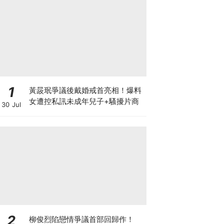
1
黃晸珉爭議後戴婚戒首亮相！爆料
女遭控私訊未成年兒子+騷擾片商
30 Jul
2
柳俊烈陷戀情爭議首部回歸作！