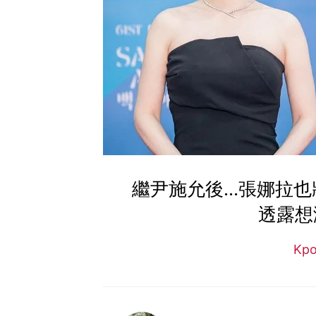
繼尹施允後...張娜拉
透露想
Kp