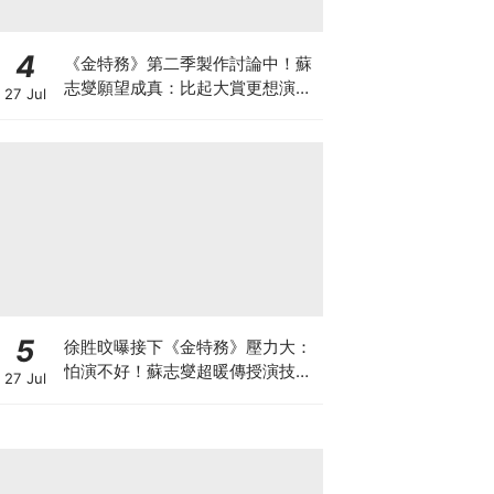
4
《金特務》第二季製作討論中！蘇
志燮願望成真：比起大賞更想演續
27 Jul
集
5
徐貹旼曝接下《金特務》壓力大：
怕演不好！蘇志燮超暖傳授演技，
27 Jul
送這「禮物」讓她感動爆哭