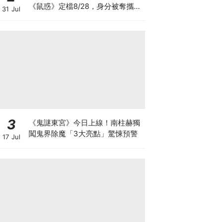
《鼠惑》定檔8/28，身分被奪攜手
31 Jul
薛景求追真相
3
《鬼謎東宮》今日上線！南柱赫獨
闖鬼界除魔「3大亮點」驚悚預警
17 Jul