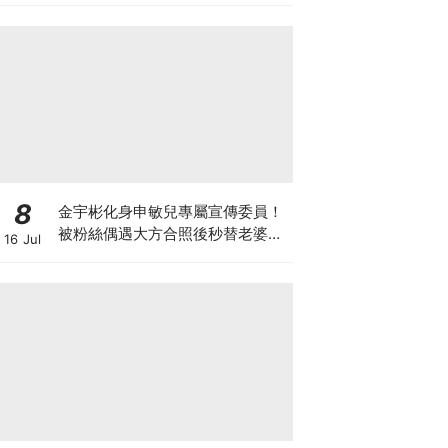
8
金宇彬化身申敏兒專屬宣傳委員！
被粉絲偶遇大方合照後秒替老婆宣
16 Jul
傳新作太有愛XD