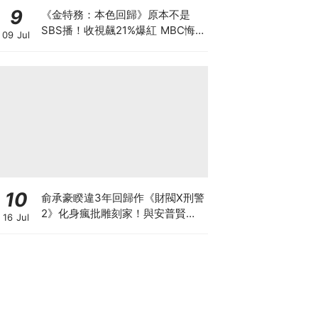
9
《金特務：本色回歸》原本不是
SBS播！收視飆21%爆紅 MBC悔
09 Jul
到列為「禁詞」
10
俞承豪睽違3年回歸作《財閥X刑警
2》化身瘋批雕刻家！與安普賢從
16 Jul
好友變敵人？