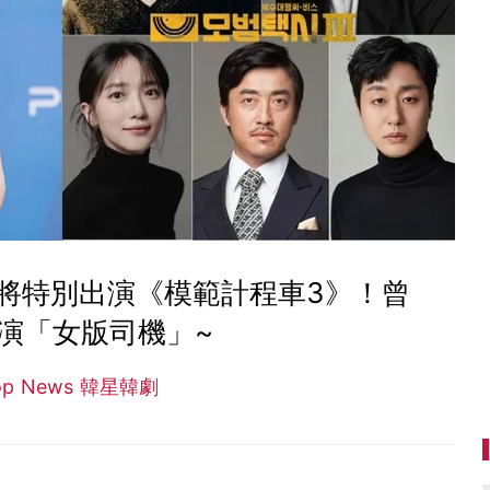
也將特別出演《模範計程車3》！曾
演「女版司機」~
op News 韓星韓劇