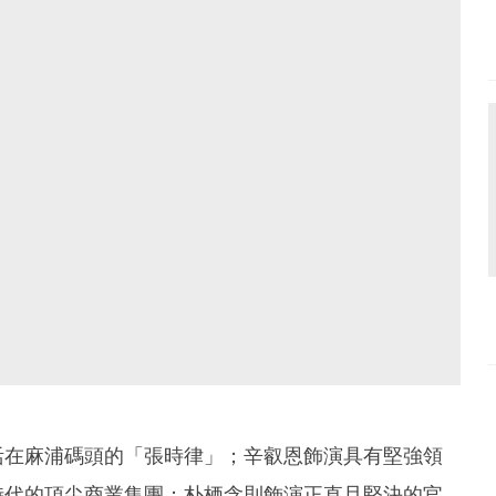
活在麻浦碼頭的「張時律」；辛叡恩飾演具有堅強領
時代的頂尖商業集團；朴栖含則飾演正直且堅決的官