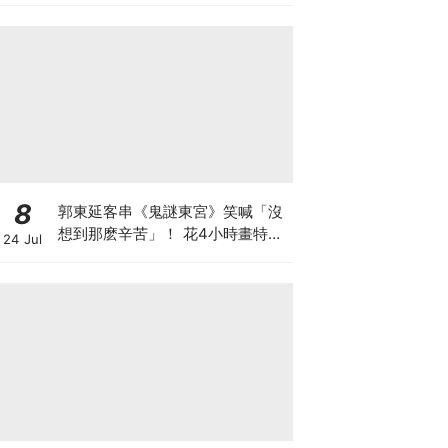
8
郭東延客串《鬼謎東宮》笑喊「沒
想到那麽辛苦」！ 花4小時畫特效
24 Jul
妝：連表情都做不了