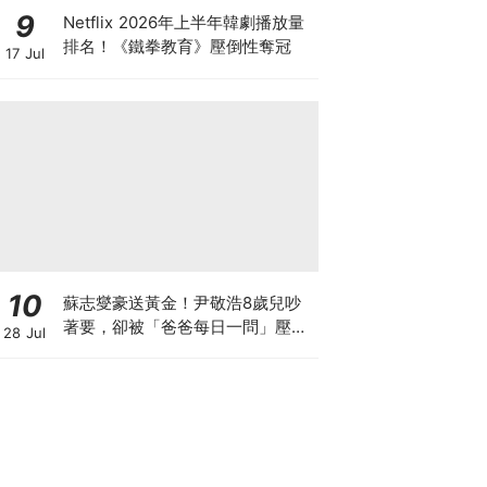
9
Netflix 2026年上半年韓劇播放量
排名！《鐵拳教育》壓倒性奪冠
17 Jul
10
蘇志燮豪送黃金！尹敬浩8歲兒吵
著要，卻被「爸爸每日一問」壓力
28 Jul
大到哭著還他XD