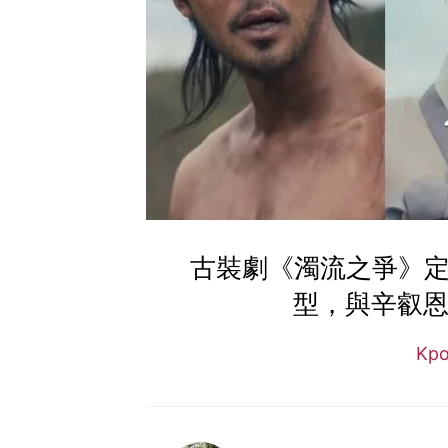
古裝劇《濁流之爭》定
型，與辛叡恩
Kp