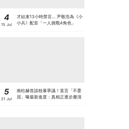
4
才結束13小時禁言... 尹敬浩為《小
小兵》配音「一人挑戰4角色」
15 Jul
5
南柱赫首談校暴爭議！直言「不委
屈」曝最新進度：真相正逐步釐清
21 Jul