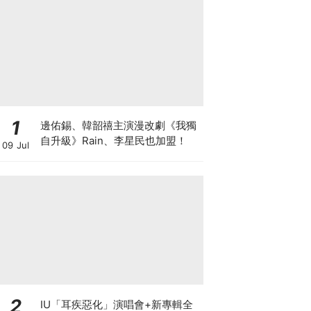
1
邊佑錫、韓韶禧主演漫改劇《我獨
自升級》Rain、李星民也加盟！
09 Jul
2
IU「耳疾惡化」演唱會+新專輯全