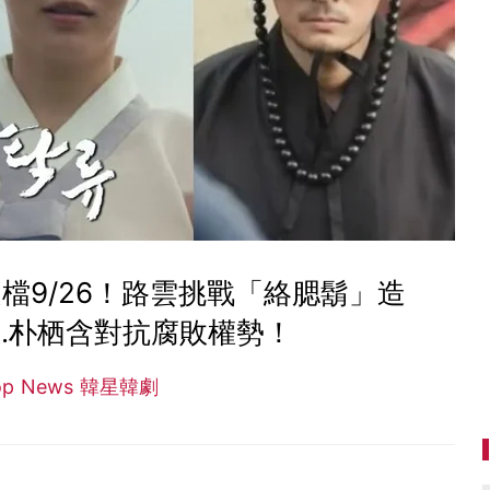
檔9/26！路雲挑戰「絡腮鬍」造
.朴栖含對抗腐敗權勢！
op News 韓星韓劇