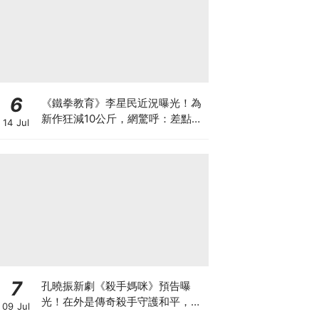
6
《鐵拳教育》李星民近況曝光！為
新作狂減10公斤，網驚呼：差點認
14 Jul
不出
7
孔曉振新劇《殺手媽咪》預告曝
光！在外是傳奇殺手守護和平，回
09 Jul
家卻是菜鳥主婦XD