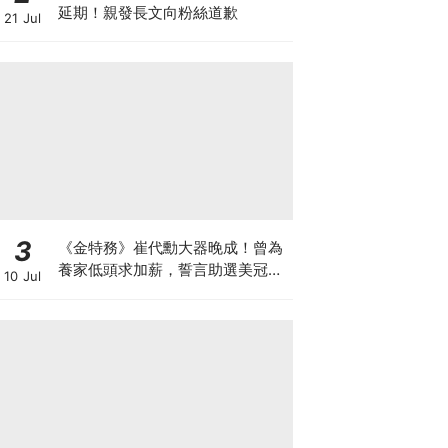
延期！親發長文向粉絲道歉
21 Jul
3
《金特務》崔代勳大器晚成！曾為
養家低頭求加薪，誓言助選美冠軍
10 Jul
妻復出