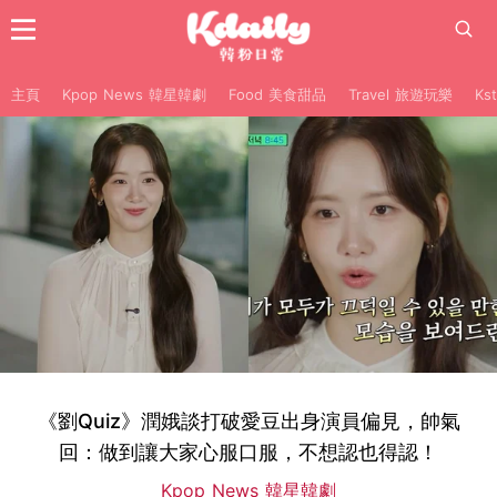
主頁
Kpop News 韓星韓劇
Food 美食甜品
Travel 旅遊玩樂
Ks
《劉Quiz》潤娥談打破愛豆出身演員偏見，帥氣
回：做到讓大家心服口服，不想認也得認！
Kpop News 韓星韓劇