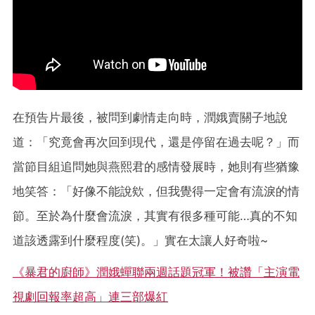
在預告片最後，被問到劇情走向時，潤娥賣關子地說
道：「究竟會再次回到現代，還是停留在過去呢？」而
當節目組追問她與燕熙君的感情發展時，她則有些猶豫
地笑答：「好像不能說欸，但我覺得一定會有流淚的情
節。至於為什麼會流淚，其實有很多種可能…真的不知
道該透露到什麼程度(笑)。」實在太讓人好奇啦~
《暴君的廚師》潤娥蟬聯兩週話題冠軍！被讚「主演電
視劇回報率超高」連三部爆紅