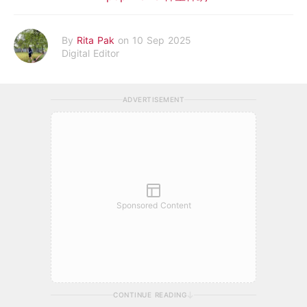
By
Rita Pak
on 10 Sep 2025
Digital Editor
ADVERTISEMENT
Sponsored Content
CONTINUE READING