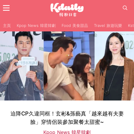
主頁
Kpop News 韓星韓劇
Food 美食甜品
Travel 旅遊玩樂
Ks
迫降CP久違同框！玄彬&孫藝真「越來越有夫妻
臉」穿情侶裝參加聚餐太甜蜜~
Kpop News 韓星韓劇