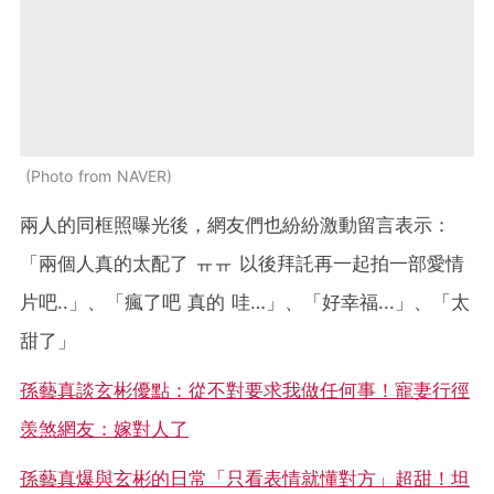
Photo from NAVER
兩人的同框照曝光後，網友們也紛紛激動留言表示：
「兩個人真的太配了 ㅠㅠ 以後拜託再一起拍一部愛情
片吧..」、「瘋了吧 真的 哇…」、「好幸福...」、「太
甜了」
孫藝真談玄彬優點：從不對要求我做任何事！寵妻行徑
羡煞網友：嫁對人了
孫藝真爆與玄彬的日常「只看表情就懂對方」超甜！坦