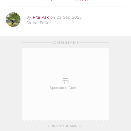
By
Rita Pak
on 23 Sep 2025
Digital Editor
ADVERTISEMENT
Sponsored Content
CONTINUE READING