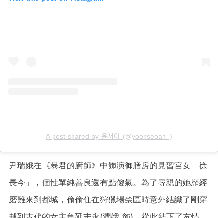
A post shared by 윤서아 (@yoonseoah_)
尹瑞娥在《暴君的廚師》中飾演御膳房的見習宮女「徐
長今」，個性單純善良還有點傻氣。為了尋親的她歷經
磨難來到都城，偷偷住在狩獵場禁區時意外結識了剛穿
越到古代的女主角延志永(潤娥 飾)，從此結下了友情。