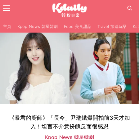
主頁
Kpop News 韓星韓劇
Food 美食甜品
Travel 旅遊玩樂
Ks
《暴君的廚師》「長今」尹瑞娥爆開拍前3天才加
入！坦言不介意扮醜反而很感恩
Kpop News 韓星韓劇