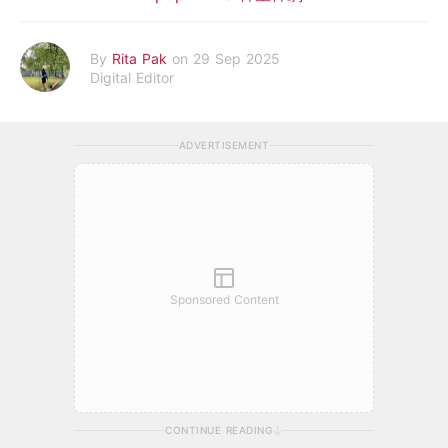
By
Rita Pak
on 29 Sep 2025
Digital Editor
ADVERTISEMENT
Sponsored Content
CONTINUE READING