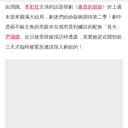
由潤娥、
李彩玟
主演的話題韓劇《
暴君的廚師
》於上週
末迎來圓滿大結局，劇迷們紛紛敲碗期待第二季！劇中
憑藉不輸主角的亮眼存在感而受到矚目的配角「長今」
尹瑞娥
，近日接受韓媒採訪時透露，其實她是在開拍前
三天才臨時被緊急邀請加入劇組的！