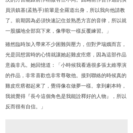
員洪鎮基(孟熟手)前輩是全羅道出身，所以我向他請教
了。前期因為必須快速記住並熟悉方言的音律，所以就
一股腦地全部寫下來，像學歌一樣反覆練習。」
雖然臨時加入帶來不少困難與壓力，但對尹瑞娥而言，
光是回想當時的心情就讓她起雞皮疙瘩，因為這部作品
意義非凡。她回憶道：「小時候我看過很多張太維導演
的作品，非常喜歡也非常尊敬他。接到聯絡的時候真的
雞皮疙瘩都起來了，覺得像在做夢一樣。拿到劇本時，
我就覺得『長今這個角色是我能詮釋好的人物』，所以
反而很有自信。」