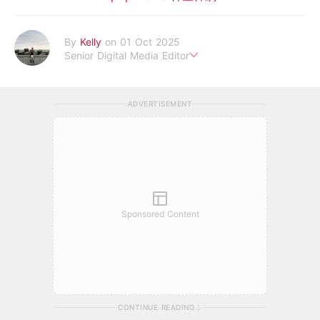
By
Kelly
on 01 Oct 2025
Senior Digital Media Editor
假韓妞真台妹///日常追星追劇。
ADVERTISEMENT
Sponsored Content
CONTINUE READING