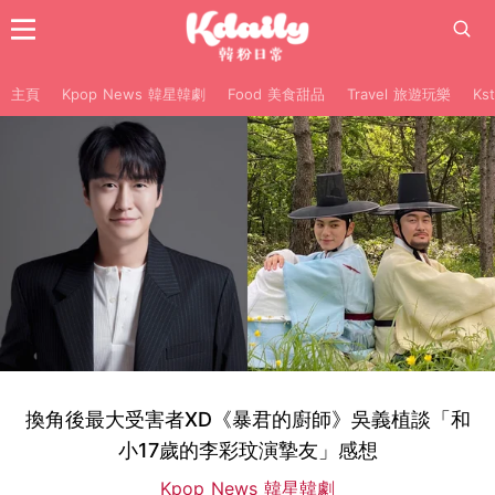
主頁
Kpop News 韓星韓劇
Food 美食甜品
Travel 旅遊玩樂
Ks
換角後最大受害者XD《暴君的廚師》吳義植談「和
小17歲的李彩玟演摯友」感想
Kpop News 韓星韓劇