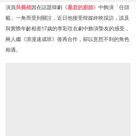
演員
吳義植
因在話題韓劇《
暴君的廚師
》中飾演「任頌
載」一角而受到關注，近日他接受韓媒終映採訪，談及
與實際年齡相差17歲的李彩玟在劇中飾演摯友的感受，
兩人繼《浪漫速成班》後再合作，卻以意想不到的角色
相遇。