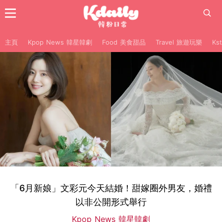
主頁
Kpop News 韓星韓劇
Food 美食甜品
Travel 旅遊玩樂
Ks
「6月新娘」文彩元今天結婚！甜嫁圈外男友，婚禮
以非公開形式舉行
Kpop News 韓星韓劇