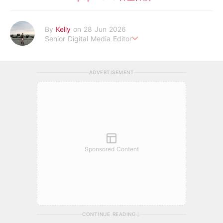
By
Kelly
on 28 Jun 2026
Senior Digital Media Editor
假韓妞真台妹///日常追星追劇。
ADVERTISEMENT
Sponsored Content
CONTINUE READING