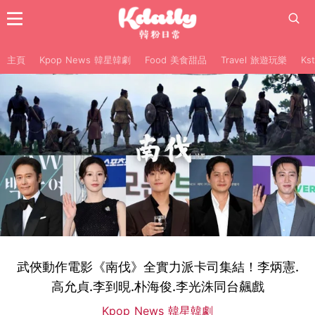
主頁
Kpop News 韓星韓劇
Food 美食甜品
Travel 旅遊玩樂
Ks
武俠動作電影《南伐》全實力派卡司集結！李炳憲.
高允貞.李到晛.朴海俊.李光洙同台飆戲
Kpop News 韓星韓劇