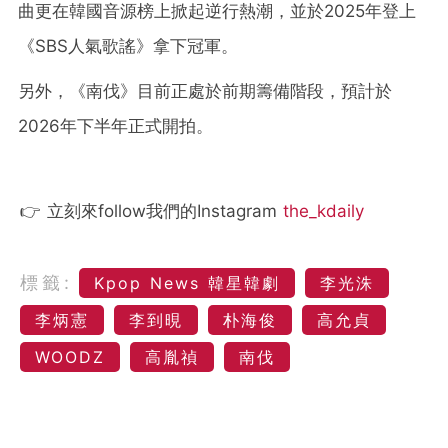
曲更在韓國音源榜上掀起逆行熱潮，並於2025年登上
《SBS人氣歌謠》拿下冠軍。
另外，《南伐》目前正處於前期籌備階段，預計於
2026年下半年正式開拍。
👉 立刻來follow我們的Instagram
the_kdaily
標籤:
Kpop News 韓星韓劇
李光洙
李炳憲
李到晛
朴海俊
高允貞
WOODZ
高胤禎
南伐