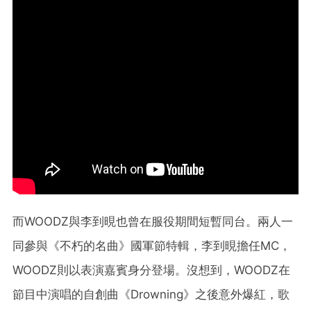
而WOODZ與李到晛也曾在服役期間短暫同台。兩人一
同參與《不朽的名曲》國軍節特輯，李到晛擔任MC，
WOODZ則以表演嘉賓身分登場。沒想到，WOODZ在
節目中演唱的自創曲《Drowning》之後意外爆紅，歌