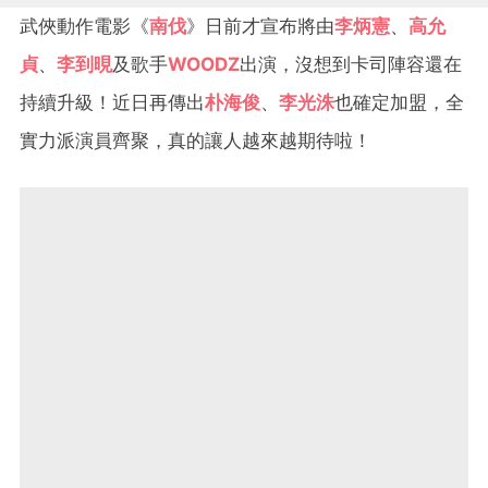
武俠動作電影《
南伐
》日前才宣布將由
李炳憲
、
高允
貞
、
李到晛
及歌手
WOODZ
出演，沒想到卡司陣容還在
持續升級！近日再傳出
朴海俊
、
李光洙
也確定加盟，全
實力派演員齊聚，真的讓人越來越期待啦！