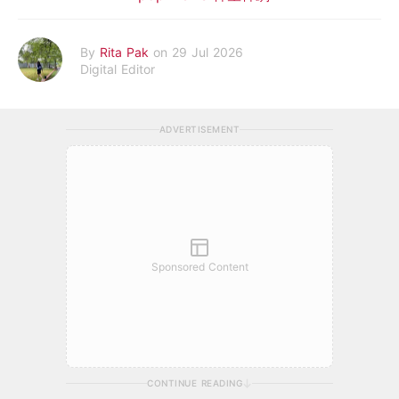
By
Rita Pak
on 29 Jul 2026
Digital Editor
ADVERTISEMENT
Sponsored Content
CONTINUE READING