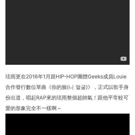
玹雨更在2016年1月跟HIP-HOP團體Geeks成員Louie
合作發行數位單曲《你的臉(니 얼굴)》，正式以歌手身
份出道，唱起RAP來的玹雨整個超帥氣！跟他平常較可
愛的形象完全不一樣啊～