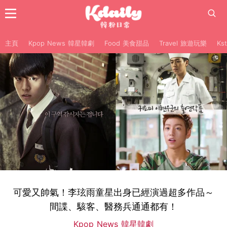
主頁
Kpop News 韓星韓劇
Food 美食甜品
Travel 旅遊玩樂
Ks
可愛又帥氣！李玹雨童星出身已經演過超多作品～
間諜、駭客、醫務兵通通都有！
Kpop News 韓星韓劇