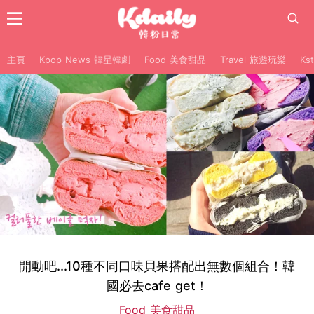
主頁
Kpop News 韓星韓劇
Food 美食甜品
Travel 旅遊玩樂
Ks
開動吧...10種不同口味貝果搭配出無數個組合！韓
國必去cafe get！
Food 美食甜品