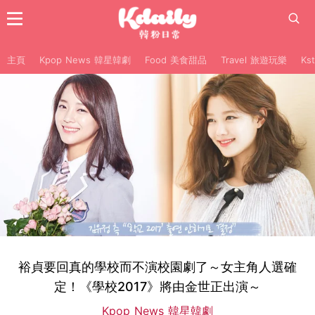
主頁
Kpop News 韓星韓劇
Food 美食甜品
Travel 旅遊玩樂
Ks
裕貞要回真的學校而不演校園劇了～女主角人選確
定！《學校2017》將由金世正出演～
Kpop News 韓星韓劇