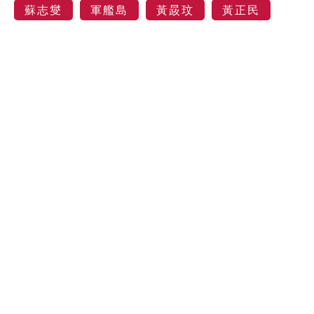
蘇志燮
軍艦島
黃晸玟
黃正民