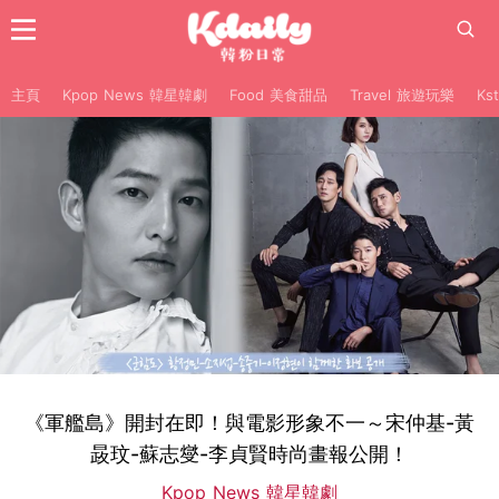
主頁
Kpop News 韓星韓劇
Food 美食甜品
Travel 旅遊玩樂
Ks
《軍艦島》開封在即！與電影形象不一～宋仲基-黃
晸玟-蘇志燮-李貞賢時尚畫報公開！
Kpop News 韓星韓劇