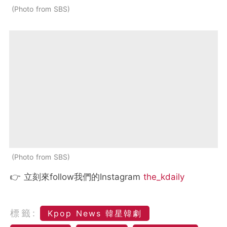
Photo from SBS
Photo from SBS
👉 立刻來follow我們的Instagram
the_kdaily
標籤:
Kpop News 韓星韓劇