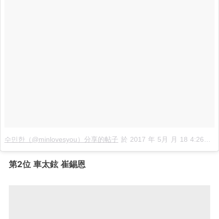
수민한（@minlovesyou）分享的帖子
於
2017 年 5月 月 18 4:26上午 PDT
第2位 車太鉉 崔錫恩