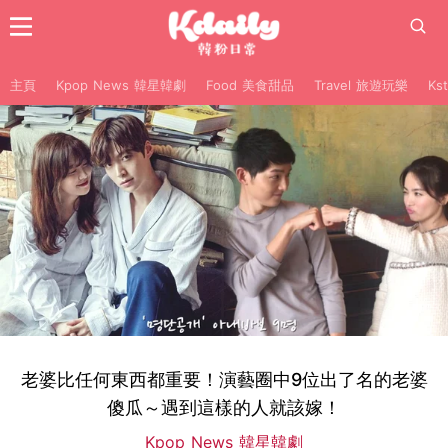
主頁
Kpop News 韓星韓劇
Food 美食甜品
Travel 旅遊玩樂
Ks
老婆比任何東西都重要！演藝圈中9位出了名的老婆
傻瓜～遇到這樣的人就該嫁！
Kpop News 韓星韓劇