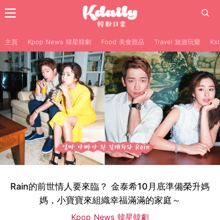
主頁
Kpop News 韓星韓劇
Food 美食甜品
Travel 旅遊玩樂
Ks
Rain的前世情人要來臨？ 金泰希10月底準備榮升媽
媽，小寶寶來組織幸福滿滿的家庭～
Kpop News 韓星韓劇