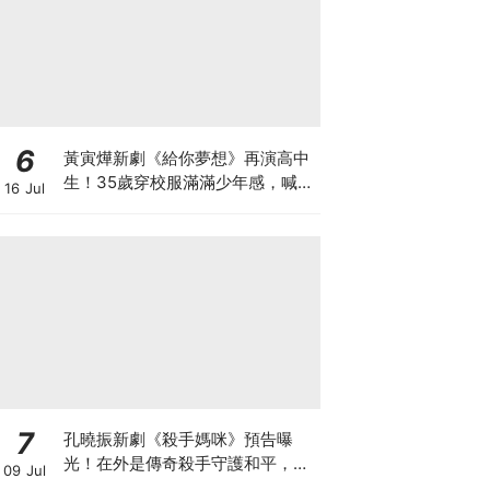
6
黃寅燁新劇《給你夢想》再演高中
生！35歲穿校服滿滿少年感，喊
16 Jul
話：真的是最後一次了
7
孔曉振新劇《殺手媽咪》預告曝
光！在外是傳奇殺手守護和平，回
09 Jul
家卻是菜鳥主婦XD