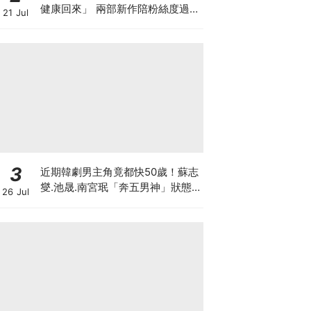
健康回來」 兩部新作陪粉絲度過軍
21 Jul
白期
3
近期韓劇男主角竟都快50歲！蘇志
燮.池晟.南宮珉「奔五男神」狀態
26 Jul
太驚人