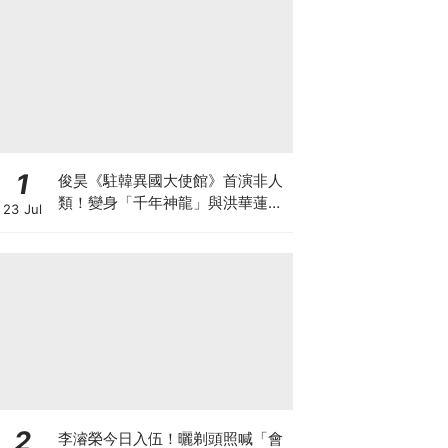
1
俊昊《駐韓異國大使館》首演非人
類！變身「千年神龍」與洪華蓮大
23 Jul
談奇幻人神戀
2
李濬榮今日入伍！曬剃頭照喊「會