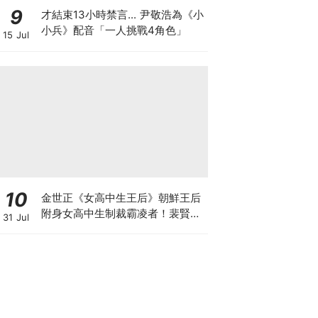
9
才結束13小時禁言... 尹敬浩為《小
小兵》配音「一人挑戰4角色」
15 Jul
10
金世正《女高中生王后》朝鮮王后
附身女高中生制裁霸凌者！裴賢聖.
31 Jul
曹瀚結也加盟