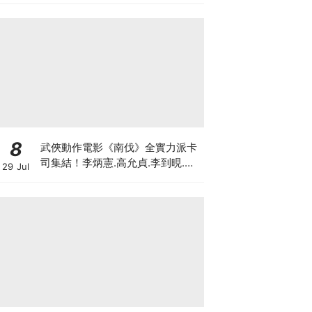
8
武俠動作電影《南伐》全實力派卡
司集結！李炳憲.高允貞.李到晛.朴
29 Jul
海俊.李光洙同台飆戲