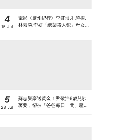
4
電影《慶州紀行》李姃垠.孔曉振.
朴素淡.李妍「綁架殺人犯」母女檔
15 Jul
8月殺瘋
5
蘇志燮豪送黃金！尹敬浩8歲兒吵
著要，卻被「爸爸每日一問」壓力
28 Jul
大到哭著還他XD