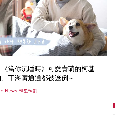
～《當你沉睡時》可愛賣萌的柯基
碩、丁海寅通通都被迷倒～
op News 韓星韓劇