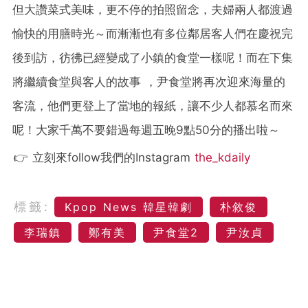
但大讚菜式美味，更不停的拍照留念，
夫婦兩人都渡過
愉快的用膳時光～而漸漸也有多位鄰居客人們在慶祝完
後到訪，彷
彿已經變成了小鎮的食堂一樣呢！而
在下集
將繼續食堂與客人的故事 ，尹食堂將再次迎來海量的
客流，他們更登上了當地的報紙，讓不少人都
慕名而來
呢！
大家
千萬不要錯過每週五晚9點50分的播出啦～
👉 立刻來follow我們的Instagram
the_kdaily
標籤:
Kpop News 韓星韓劇
朴敘俊
李瑞鎮
鄭有美
尹食堂2
尹汝貞