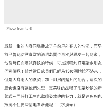
Photo from tvN
最新一集的內容同場播放了早前戶外客人的情況，而早
前已曾到訪尹食堂的酒吧老闆也再次與親友一起到來，
他當時初次嚐試拌飯的時候，可是讚嘆到打電話跟朋友
們宣傳呢！雖然當日成員們已經為13位團體忙不過來，
但是大廳兩人的默契，加上廚房的超
凡的
配合，這次的
膳食也沒有讓他們失望，更美味的品嚐了泡菜炒飯
的
新
菜式～同時打工生也繼續發放他的魅力，就是連狗狗也
抵抗不住要深情地看著他呢！（
求摸頭
）