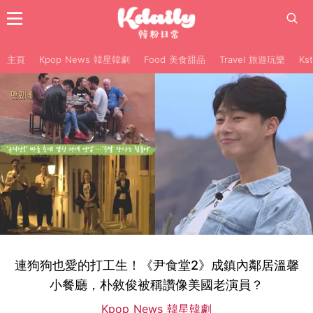
主頁
Kpop News 韓星韓劇
Food 美食甜品
Travel 旅遊玩樂
Ks
連狗狗也愛的打工生！《尹食堂2》成鎮內鄰居溫馨
小餐廳，朴敘俊被稱讚像美國老演員？
Kpop News 韓星韓劇