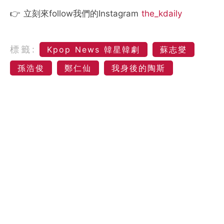
👉 立刻來follow我們的Instagram
the_kdaily
標籤:
Kpop News 韓星韓劇
蘇志燮
孫浩俊
鄭仁仙
我身後的陶斯