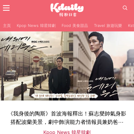
主頁
Kpop News 韓星韓劇
Food 美食甜品
Travel 旅遊玩樂
Ks
《我身後的陶斯》首波海報釋出！蘇志燮帥氣身影
搭配波蘭美景，劇中飾演能力者情報員兼奶爸⋯
Kpop News 韓星韓劇