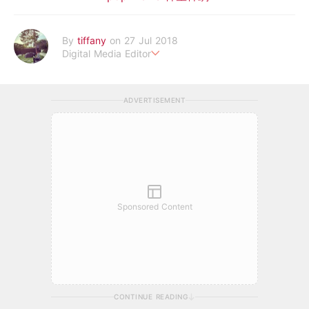
By
tiffany
on 27 Jul 2018
Digital Media Editor
老骨頭還在追星，我是資深鳥寶寶。
ADVERTISEMENT
Sponsored Content
CONTINUE READING