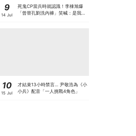
9
死鬼CP當兵時就認識！李棟旭爆
「曾替孔劉洗內褲」笑喊：是我把
14 Jul
他養大的
10
才結束13小時禁言... 尹敬浩為《小
小兵》配音「一人挑戰4角色」
15 Jul