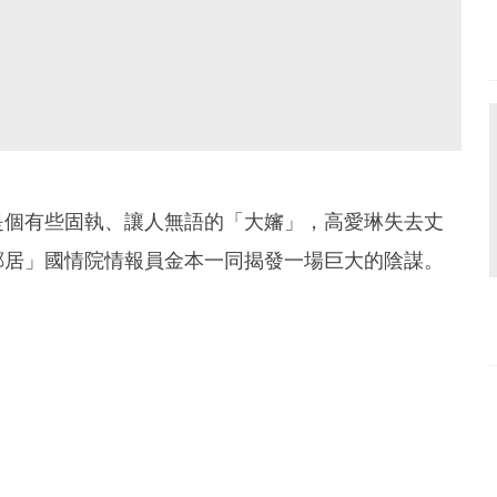
是個有些固執、讓人無語的「大嬸」，高愛琳失去丈
鄰居」國情院情報員金本一同揭發一場巨大的陰謀。