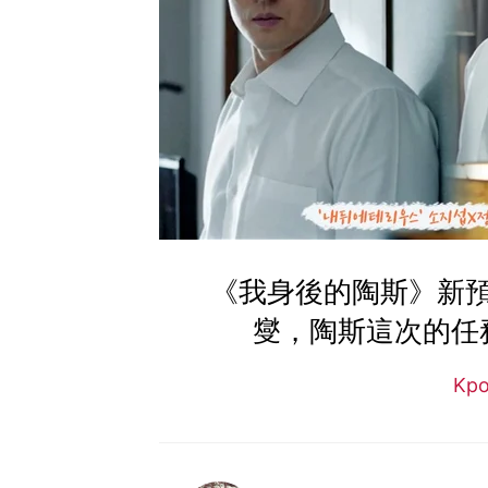
《我身後的陶斯》新
燮，陶斯這次的任
Kp