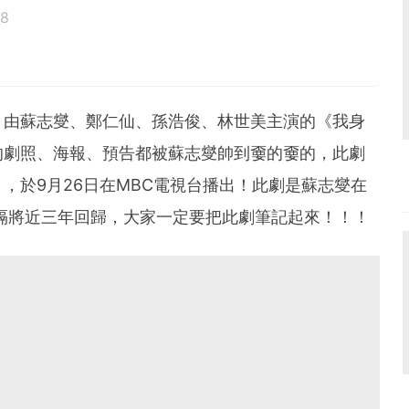
18
鳥寶寶。
～由蘇志燮、鄭仁仙、孫浩俊、林世美主演的《我身
的劇照、海報、預告都被蘇志燮帥到嫑的嫑的，此劇
，於9月26日在MBC電視台播出！此劇是蘇志燮在
時隔將近三年回歸，大家一定要把此劇筆記起來！！！