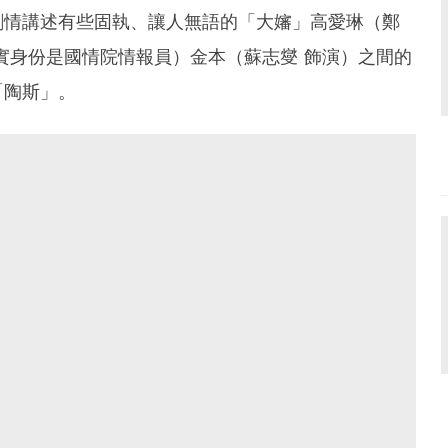
劇情講述有些固執、讓人無語的「大嬸」高愛琳（鄭
實身份是國情院情報員）金本（蘇志燮 飾演）之間的
「陶斯」。