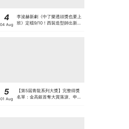
4
李浚赫新劇《中了樂透頭獎也要上
班》定檔9/10！西裝造型帥出新高
04 Aug
度～
5
【第5屆青龍系列大獎】完整得獎
名單：金高銀首奪大賞落淚、申惠
01 Aug
善終於封后