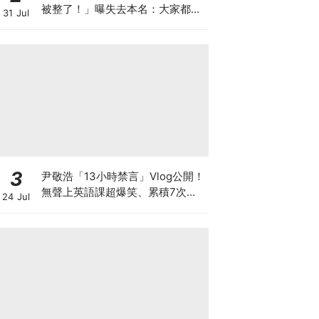
被整了！」曝失去本名：大家都叫
31 Jul
我金部長XD
3
尹敬浩「13小時禁言」Vlog公開！
無聲上英語課超爆笑、累積7次警
24 Jul
告多罰20分鐘