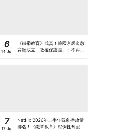
6
《鐵拳教育》成真！韓國京畿道教
育廳成立「教權保護團」：不再讓
14 Jul
老師獨自承擔
7
Netflix 2026年上半年韓劇播放量
排名！《鐵拳教育》壓倒性奪冠
17 Jul