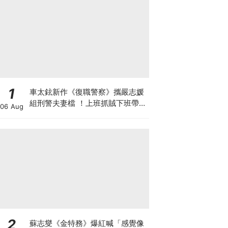
1
車太鉉新作《復職警察》攜嚴志媛
組刑警夫妻檔 ！上班抓賊下班帶五
06 Aug
寶
2
蘇志燮《金特務》爆紅喊「感覺像