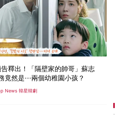
預告釋出！「隔壁家的帥哥」蘇志
務竟然是⋯兩個幼稚園小孩？
op News 韓星韓劇