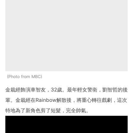
Photo from MBC
金栽經飾演車智友，32歲。最年輕女警衛，劉智哲的後
輩。金栽經在Rainbow解散後，將重心轉往戲劇，這次
特地為了新角色剪了短髮，完全帥氣。