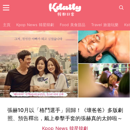
主頁
Kpop News 韓星韓劇
Food 美食甜品
Travel 旅遊玩樂
Ks
張赫10月以「格鬥選手」回歸！《壞爸爸》多版劇
照、預告釋出，戴上拳擊手套的張赫真的太帥啦～
Kpop News 韓星韓劇