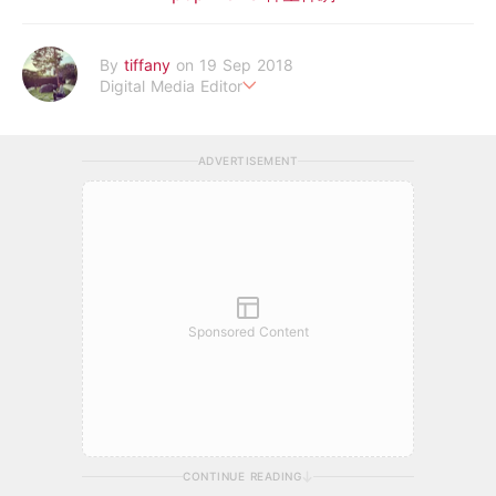
By
tiffany
on 19 Sep 2018
Digital Media Editor
老骨頭還在追星，我是資深鳥寶寶。
ADVERTISEMENT
Sponsored Content
CONTINUE READING