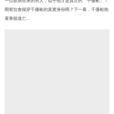
一位臥病在床的男人，似乎他才是真正的「千優彬」！
閔宥拉會揭穿千優彬的真實身份嗎？下一幕，千優彬抱
著東植逃亡...