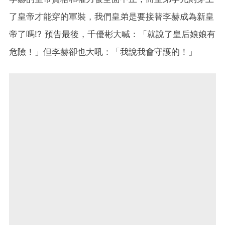
了皇帝才能穿的軍裝，我們皇弟是要接替李赫成為新皇
帝了嗎!? 預告最後，千優彬大喊：「就說了皇后娘娘有
危險！」但李赫卻也大吼：「我說我會守護的！」