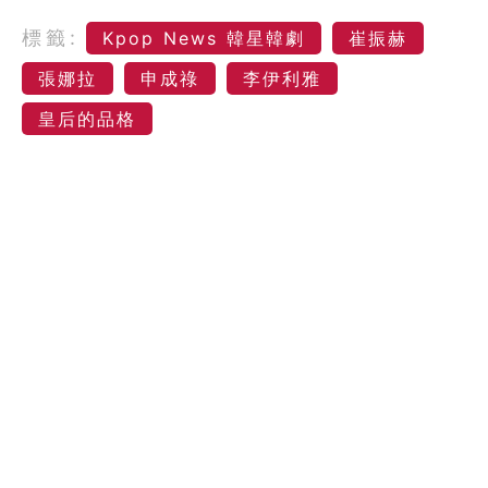
標籤:
Kpop News 韓星韓劇
崔振赫
張娜拉
申成祿
李伊利雅
皇后的品格