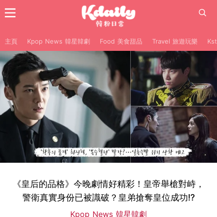
主頁
Kpop News 韓星韓劇
Food 美食甜品
Travel 旅遊玩樂
Ks
《皇后的品格》今晚劇情好精彩！皇帝舉槍對峙，
警衛真實身份已被識破？皇弟搶奪皇位成功!?
Kpop News 韓星韓劇