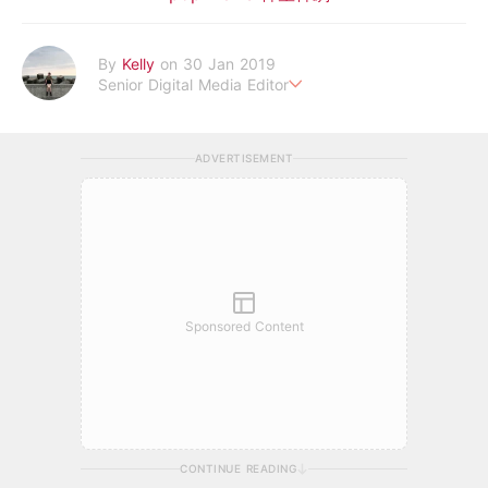
By
Kelly
on 30 Jan 2019
Senior Digital Media Editor
假韓妞真台妹///日常追星追劇。
ADVERTISEMENT
Sponsored Content
CONTINUE READING