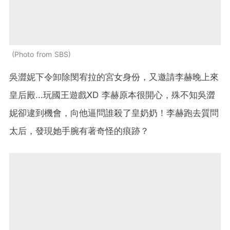
Photo from SBS
吳澀妮下令卸除閔宥拉的宮女身份，又邀請李赫晚上來
皇后殿...玩國王遊戲XD 李赫原本很開心，殊不知吳澀
妮卻逮到機會，向他逼問誰殺了皇奶奶！李赫跑去質問
太后，發現她手腕有著奇怪的痕跡？