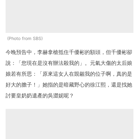
Photo from SBS
今晚預告中，李赫拿槍抵住千優彬的額頭，但千優彬卻
說：「您現在是沒有辦法殺我的」。元氣大傷的太后娘
娘若有所思：「原來這女人在覬覦我的位子啊，真的是
好大的膽子！」她指的是暗藏野心的徐江熙，還是找她
討要皇奶奶遺產的吳澀妮呢？