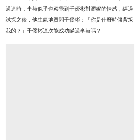
過這時，李赫似乎也察覺到千優彬對澀妮的情感，經過
試探之後，他生氣地質問千優彬：「你是什麼時候背叛
我的？」千優彬這次能成功瞞過李赫嗎？