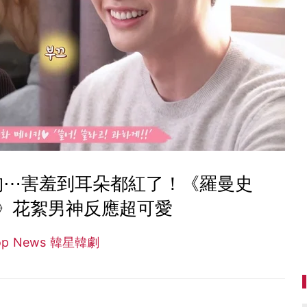
胸⋯害羞到耳朵都紅了！《羅曼史
》花絮男神反應超可愛
op News 韓星韓劇