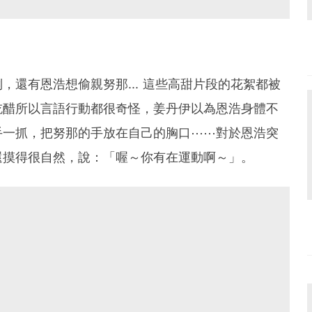
還有恩浩想偷親努那... 這些高甜片段的花絮都被
吃醋所以言語行動都很奇怪，姜丹伊以為恩浩身體不
手一抓，把努那的手放在自己的胸口⋯⋯對於恩浩突
還摸得很自然，說：「喔～你有在運動啊～」。