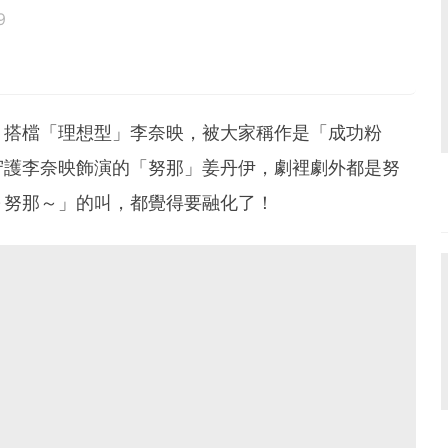
9
鳥寶寶。
》搭檔「理想型」李奈映，被大家稱作是「成功粉
守護李奈映飾演的「努那」姜丹伊，劇裡劇外都是努
～努那～」的叫，都覺得要融化了！