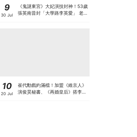
9
《鬼謎東宮》大妃演技封神！53歲
張英南昔封「大學路李英愛」 老公
30 Jul
小她7歲
10
崔代勳戲約滿檔！加盟《維京人》
演俊昊秘書、《再婚皇后》搭李鍾
20 Jul
碩迎事業巔峰