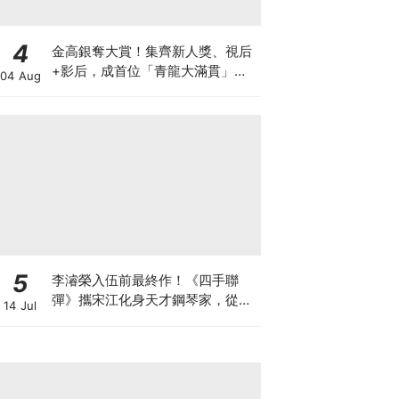
4
金高銀奪大賞！集齊新人獎、視后
+影后，成首位「青龍大滿貫」得
04 Aug
主
5
李濬榮入伍前最終作！《四手聯
彈》攜宋江化身天才鋼琴家，從宿
14 Jul
敵到知己