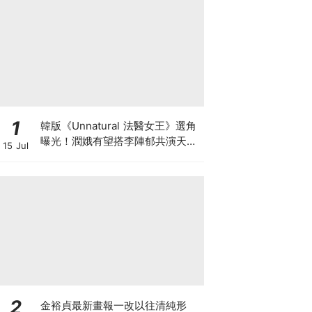
1
韓版《Unnatural 法醫女王》選角
曝光！潤娥有望搭李陣郁共演天才
15 Jul
法醫
2
金裕貞最新畫報一改以往清純形