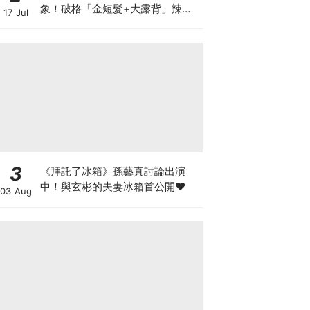
象！破格「金短髮+大露背」辣翻
17 Jul
天～
3
《拜託了冰箱》孫藝真討論出演
中！與玄彬的夫妻冰箱首公開♥
03 Aug