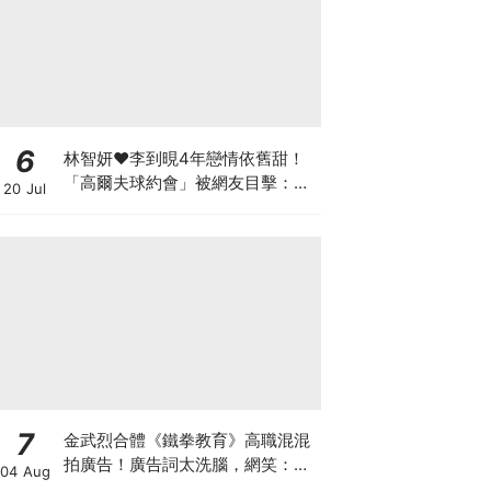
6
林智妍♥李到晛4年戀情依舊甜！
「高爾夫球約會」被網友目擊：還
20 Jul
以為是運動選手
7
金武烈合體《鐵拳教育》高職混混
拍廣告！廣告詞太洗腦，網笑：像
04 Aug
在看續集