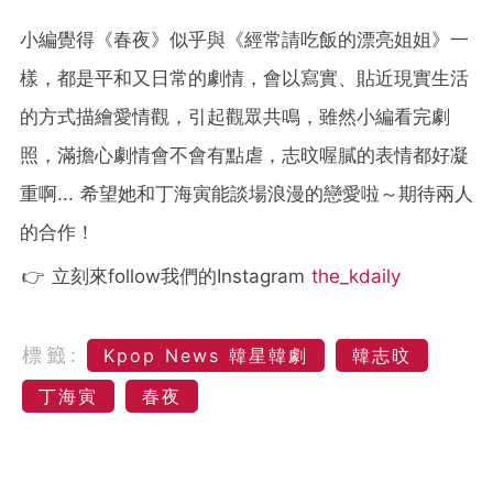
小編覺得《春夜》似乎與《經常請吃飯的漂亮姐姐》一
樣，都是平和又日常的劇情，會以寫實、貼近現實生活
的方式描繪愛情觀，引起觀眾共鳴，雖然小編看完劇
照，滿擔心劇情會不會有點虐，志旼喔膩的表情都好凝
重啊... 希望她和丁海寅能談場浪漫的戀愛啦～期待兩人
的合作！
👉 立刻來follow我們的Instagram
the_kdaily
標籤:
Kpop News 韓星韓劇
韓志旼
丁海寅
春夜