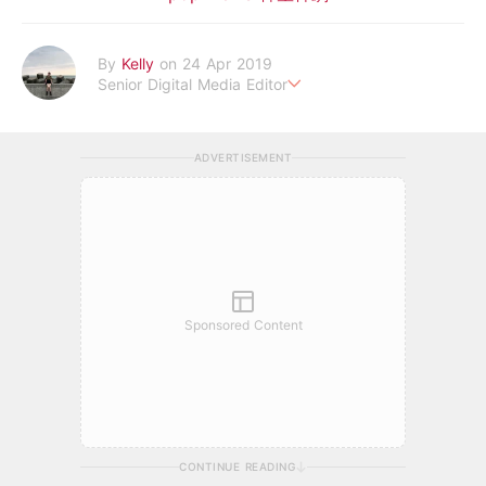
By
Kelly
on 24 Apr 2019
Senior Digital Media Editor
假韓妞真台妹///日常追星追劇。
ADVERTISEMENT
Sponsored Content
CONTINUE READING