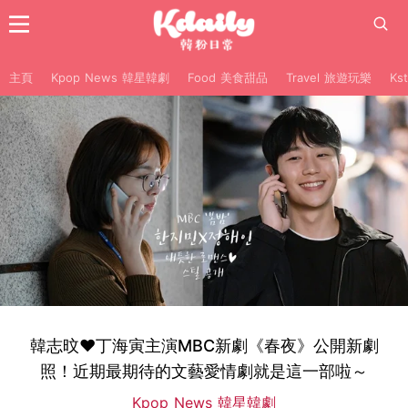
主頁
Kpop News 韓星韓劇
Food 美食甜品
Travel 旅遊玩樂
Ks
韓志旼♥丁海寅主演MBC新劇《春夜》公開新劇
照！近期最期待的文藝愛情劇就是這一部啦～
Kpop News 韓星韓劇