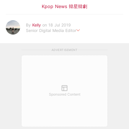
Kpop News 韓星韓劇
By
Kelly
on 18 Jul 2019
Senior Digital Media Editor
假韓妞真台妹///日常追星追劇。
ADVERTISEMENT
Sponsored Content