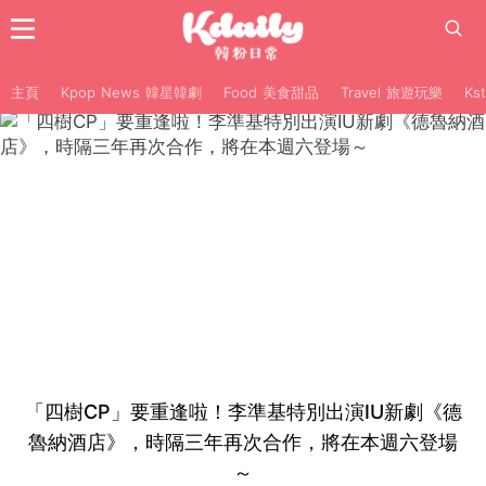
主頁
Kpop News 韓星韓劇
Food 美食甜品
Travel 旅遊玩樂
Ks
「四樹CP」要重逢啦！李準基特別出演IU新劇《德
魯納酒店》，時隔三年再次合作，將在本週六登場
～