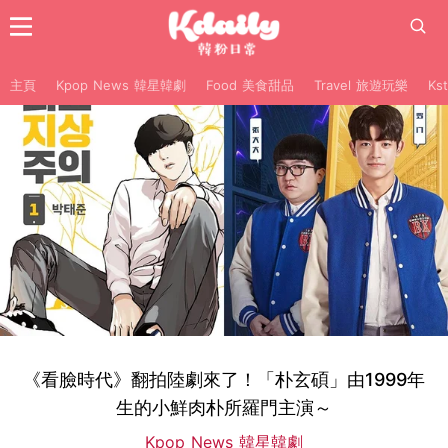
主頁
Kpop News 韓星韓劇
Food 美食甜品
Travel 旅遊玩樂
Ks
《看臉時代》翻拍陸劇來了！「朴玄碩」由1999年
生的小鮮肉朴所羅門主演～
Kpop News 韓星韓劇