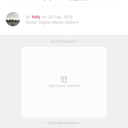
By
Kelly
on 29 Sep 2019
Senior Digital Media Editor
假韓妞真台妹///日常追星追劇。
ADVERTISEMENT
Sponsored Content
CONTINUE READING