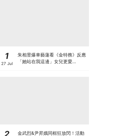
1
朱相昱爆車藝蓮看《金特務》反應
「她站在我這邊」女兒更愛
27 Jul
CORTIS
2
金武烈&尹昇娥同框狂放閃！活動