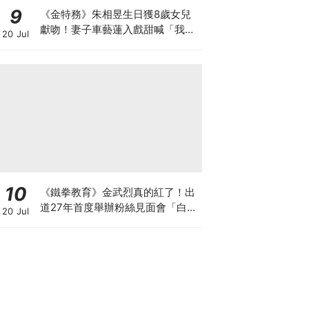
9
《金特務》朱相昱生日獲8歲女兒
獻吻！妻子車藝蓮入戲甜喊「我的
20 Jul
朱會長」
10
《鐵拳教育》金武烈真的紅了！出
道27年首度舉辦粉絲見面會「白西
20 Jul
裝+眼鏡」太誘惑