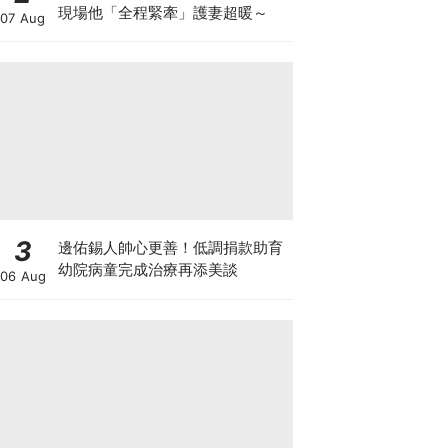
現場他「全程緊牽」護妻超暖～
07 Aug
3
邊佑錫人帥心更善！低調捐款助育
幼院病童完成治療再添美談
06 Aug