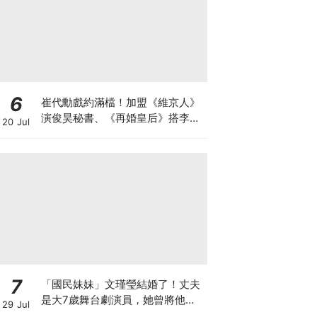
6
崔代勳戲約滿檔！加盟《維京人》
演俊昊秘書、《再婚皇后》搭李鍾
20 Jul
碩迎事業巔峰
7
「國民妹妹」文瑾瑩結婚了！丈夫
是大7歲舞台劇演員，她曾將他寫
29 Jul
入劇本