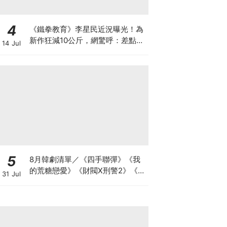
4
《鐵拳教育》李星民近況曝光！為
新作狂減10公斤，網驚呼：差點認
14 Jul
不出
5
8月韓劇清單／《四手聯彈》《我
的荒糖戀愛》《財閥X刑警2》《鼠
31 Jul
惑》