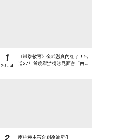
1
《鐵拳教育》金武烈真的紅了！出
道27年首度舉辦粉絲見面會「白西
20 Jul
裝+眼鏡」太誘惑
2
南柱赫主演台劇改編新作