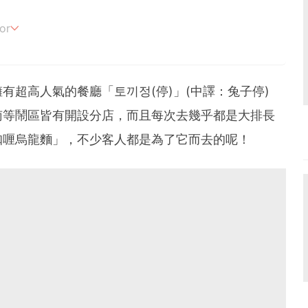
or
追劇。
有超高人氣的餐廳「토끼정(停)」(中譯：兔子停)
南等鬧區皆有開設分店，而且每次去幾乎都是大排長
咖喱烏龍麵」，不少客人都是為了它而去的呢！