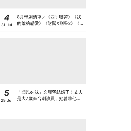
4
8月韓劇清單／《四手聯彈》《我
的荒糖戀愛》《財閥X刑警2》《鼠
31 Jul
惑》
5
「國民妹妹」文瑾瑩結婚了！丈夫
是大7歲舞台劇演員，她曾將他寫
29 Jul
入劇本