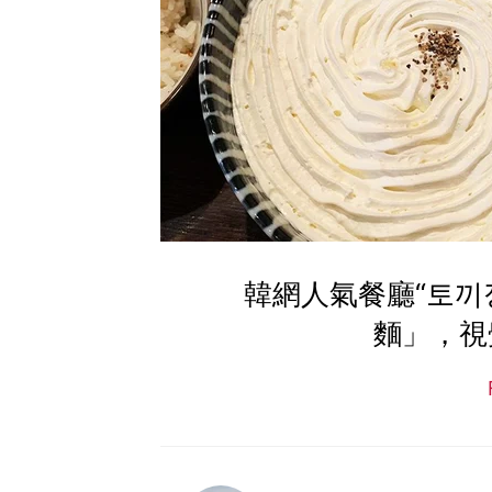
韓網人氣餐廳“토끼
麵」，視