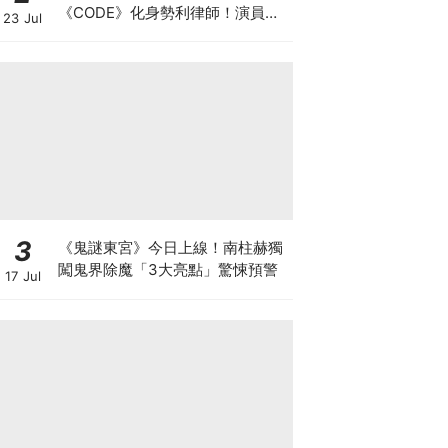
《CODE》化身勢利律師！演員陣
23 Jul
容正式官宣
3
《鬼謎東宮》今日上線！南柱赫獨
闖鬼界除魔「3大亮點」驚悚預警
17 Jul