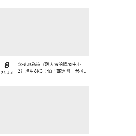
8
李棟旭為演《殺人者的購物中心
2》增重8KG！怕「鄭進灣」老掉
23 Jul
狂灌水，日吃5餐吃到崩潰XD