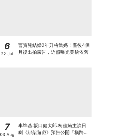
6
曹寶兒結婚2年升格當媽！產後4個
月復出拍廣告，近照曝光美貌依舊
22 Jul
7
李準基.坂口健太郎.柯佳嬿主演日
劇《綁架遊戲》預告公開「橫跨亞
03 Aug
洲7城市」演員陣容超華麗