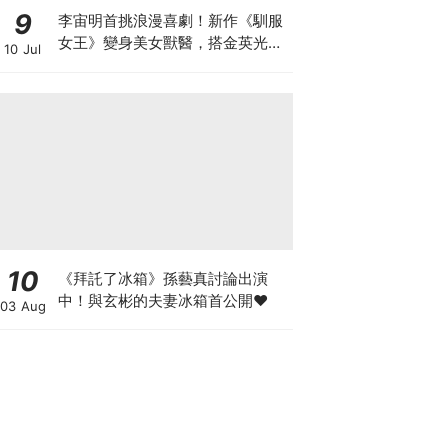
9
李宙明首挑浪漫喜劇！新作《馴服
女王》變身美女獸醫，搭金英光組
10 Jul
歡喜冤家CP
10
《拜託了冰箱》孫藝真討論出演
中！與玄彬的夫妻冰箱首公開♥
03 Aug