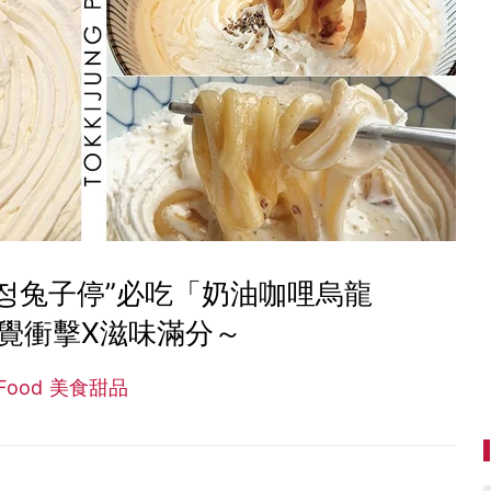
정兔子停”必吃「奶油咖哩烏龍
覺衝擊X滋味滿分～
Food 美食甜品