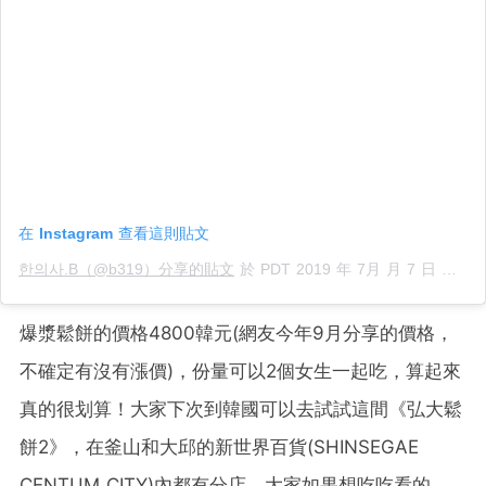
在 Instagram 查看這則貼文
한의사.B（@b319）分享的貼文
於
PDT 2019 年 7月 月 7 日 上午 6:34
爆漿鬆餅的價格4800韓元(網友今年9月分享的價格，
不確定有沒有漲價)，份量可以2個女生一起吃，算起來
真的很划算！大家下次到韓國可以去試試這間《弘大鬆
餅2》，在釜山和大邱的新世界百貨(SHINSEGAE
CENTUM CITY)內都有分店，大家如果想吃吃看的