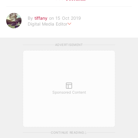
By
tiffany
on 15 Oct 2019
Digital Media Editor
老骨頭還在追星，我是資深鳥寶寶。
ADVERTISEMENT
Sponsored Content
CONTINUE READING