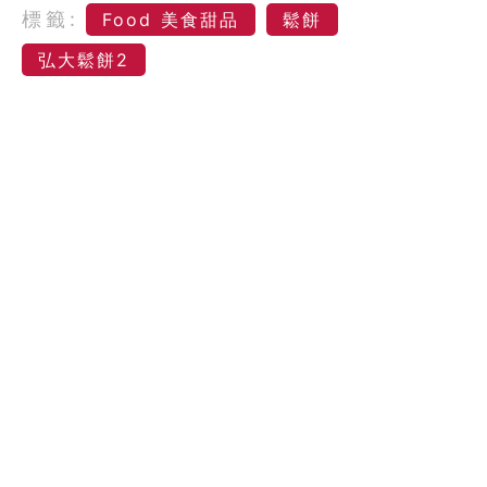
標籤:
Food 美食甜品
鬆餅
弘大鬆餅2