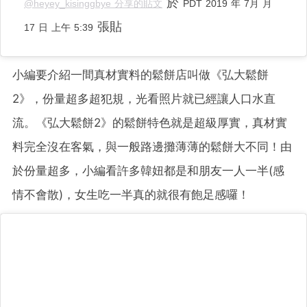
於
@heyey_kisinggbye 分享的貼文
PDT 2019 年 7月 月
張貼
17 日 上午 5:39
小編要介紹一間真材實料的鬆餅店叫做《弘大鬆餅
2》，份量超多超犯規，光看照片就已經讓人口水直
流。
《弘大鬆餅2》的鬆餅特色就是超級厚實，真材實
料完全沒在客氣，與一般路邊攤薄薄的鬆餅
大不同！由
於份量超多，小編看許多韓妞都是和朋友一人一半(感
情不會散)，女生吃一半真的就很有飽足感囉！