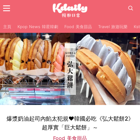
主頁
Kpop News 韓星韓劇
Food 美食甜品
Travel 旅遊玩樂
Ks
爆漿奶油起司內餡太犯規♥韓國必吃《弘大鬆餅2》
超厚實「巨大鬆餅」～
Food 美食甜品