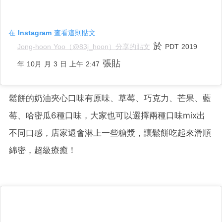
在 Instagram 查看這則貼文
於
Jong-hoon Yoo（@83j_hoon）分享的貼文
PDT 2019
張貼
年 10月 月 3 日 上午 2:47
鬆餅的奶油夾心口味有原味、草莓、巧克力、芒果、藍
莓、哈密瓜6種口味，大家也可以選擇兩種口味mix出
不同口感，店家還會淋上一些糖漿，讓鬆餅吃起來滑順
綿密，超級療癒！