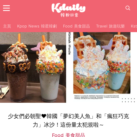
主頁
Kpop News 韓星韓劇
Food 美食甜品
Travel 旅遊玩樂
Ks
少女們必朝聖♥韓國「夢幻美人魚」和「瘋狂巧克
力」冰沙！這份量太犯規啦～
Food 美食甜品