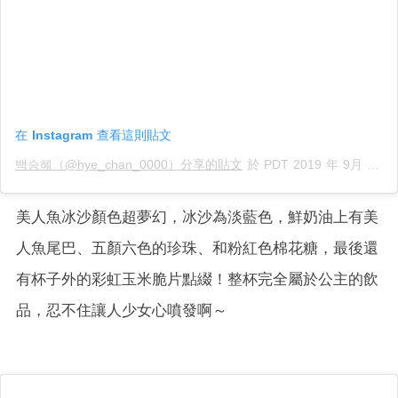
在 Instagram 查看這則貼文
백승혜（@hye_chan_0000）分享的貼文
於
PDT 2019 年 9月 月 21 日 上午 8:57
美人魚冰沙顏色超夢幻，冰沙為淡藍色，鮮奶油上有美
人魚尾巴、五顏六色的珍珠、和粉紅色棉花糖，最後還
有杯子外的彩虹玉米脆片點綴！整杯完全屬於公主的飲
品，忍不住讓人少女心噴發啊～