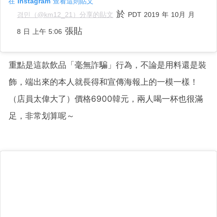
在 Instagram 查看這則貼文
於
경민（@km12_21）分享的貼文
PDT 2019 年 10月 月
張貼
8 日 上午 5:06
重點是這款飲品「毫無詐騙」行為，不論是用料還是裝
飾，端出來的本人就長得和宣傳海報上的一模一樣！
（店員太偉大了）價格6900韓元，兩人喝一杯也很滿
足，非常划算呢～