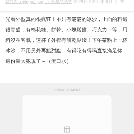
장기언（@egni_jang_）分享的貼文
於
PDT 2019 年 9月 月 22 日 上午 8:03
光看外型真的很瘋狂！不只有滿滿的冰沙，上面的料還
很豐盛，有棉花糖、餅乾、小塊鬆餅、巧克力⋯等，用
料沒在客氣，連杯子外都有餅乾點綴！下午茶點上一杯
冰沙，不用另外再點甜點，有得吃有得喝直接滿足你，
這份量太犯規了～（流口水）
ADVERTISEMENT