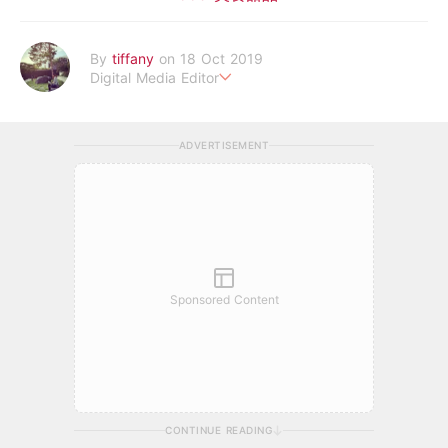
By
tiffany
on 18 Oct 2019
Digital Media Editor
老骨頭還在追星，我是資深鳥寶寶。
ADVERTISEMENT
Sponsored Content
CONTINUE READING