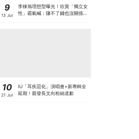
9
李棟旭理想型曝光！欣賞「獨立女
性」霸氣喊：賺不了錢也沒關係，
13 Jul
我賺的夠她花
10
IU「耳疾惡化」演唱會+新專輯全
延期！親發長文向粉絲道歉
21 Jul