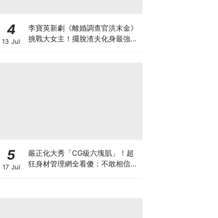
4
李寶英新劇《離婚調查官洪末金》
挑戰大女主！擺脫渣夫化身最強單
13 Jul
親媽，拚事業重啟人生
5
嚴正化大秀「CG級六塊肌」！超
狂身材管理網全看傻：不敢相信她
17 Jul
56歲了