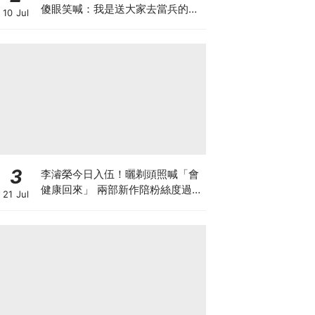
傻眼笑喊：我是送大家去當兵的人
10 Jul
嗎？
3
李濬榮今日入伍！曬剃頭照喊「會
健康回來」 兩部新作陪粉絲度過軍
21 Jul
白期