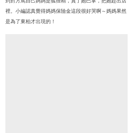
到對方罵自己媽媽是狐狸精，賞了她巴掌，把她趕出店
裡。小編認真覺得媽媽保險金這段很好哭啊～媽媽果然
是為了東柏才出現的！