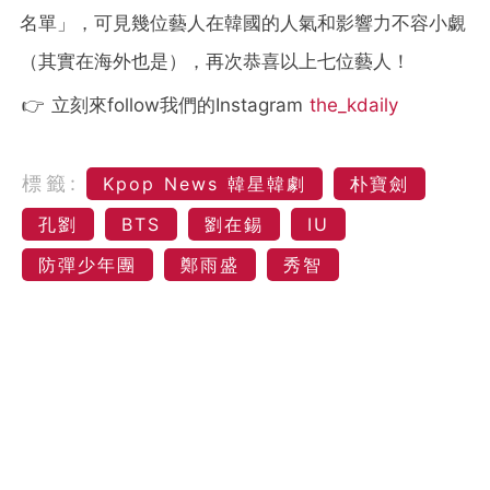
名單」，可見幾位藝人在韓國的人氣和影響力不容小覷
（其實在海外也是），再次恭喜以上七位藝人！
👉 立刻來follow我們的Instagram
the_kdaily
標籤:
Kpop News 韓星韓劇
朴寶劍
孔劉
BTS
劉在錫
IU
防彈少年團
鄭雨盛
秀智