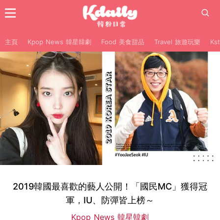
主頁
Kpop News 韓星韓劇
Food 美食甜品
Travel 旅遊玩樂
Ks
2019韓國最喜歡的藝人公開！「國民MC」獲得冠
軍，IU、防彈皆上榜～
Kpop News 韓星韓劇