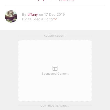
By
tiffany
on 17 Dec 2019
Digital Media Editor
老骨頭還在追星，我是資深鳥寶寶。
ADVERTISEMENT
Sponsored Content
CONTINUE READING