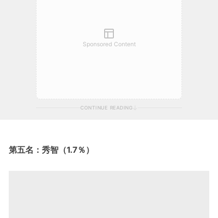
Sponsored Content
CONTINUE READING
第五名：秀智（1.7％）