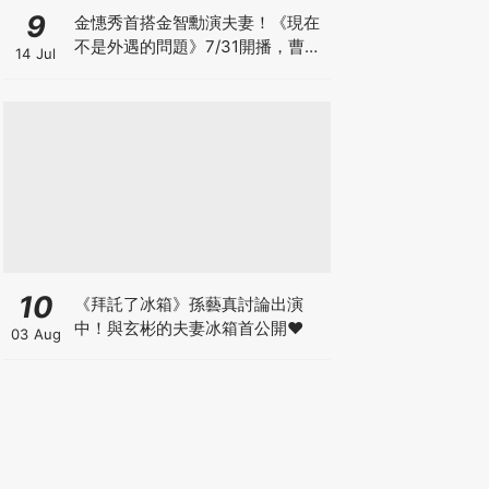
9
金憓秀首搭金智勳演夫妻！《現在
不是外遇的問題》7/31開播，曹汝
14 Jul
貞捲入驚人秘密
10
《拜託了冰箱》孫藝真討論出演
中！與玄彬的夫妻冰箱首公開♥
03 Aug