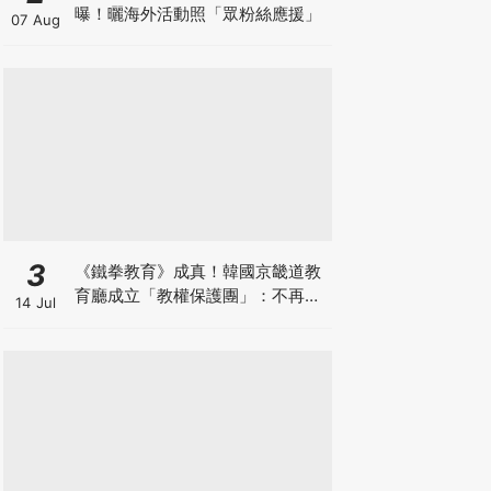
曝！曬海外活動照「眾粉絲應援」
07 Aug
3
《鐵拳教育》成真！韓國京畿道教
育廳成立「教權保護團」：不再讓
14 Jul
老師獨自承擔