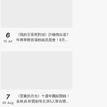
6
《我的王室死對頭》許楠儁出道7
年將舉辦首場粉絲見面會！8月與
13 Jul
粉絲正式相見
7
《雲畫的月光》十週年團綜開錄！
金裕貞.朴寶劍等主演5人幫合體旅
05 Aug
行