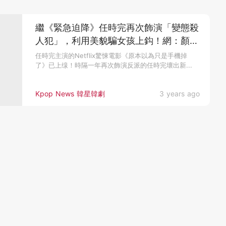
繼《緊急迫降》任時完再次飾演「變態殺
人犯」，利用美貌騙女孩上鈎！網：顏控
的我是不是完蛋了
任時完主演的Netflix驚悚電影《原本以為只是手機掉
了》已上缐！時隔一年再次飾演反派的任時完壞出新...
Kpop News 韓星韓劇
3 years ago