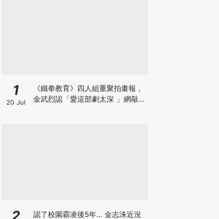
1
《鐵拳教育》四人組重聚拍畫報，
金武烈認「愛這部劇太深 」網敲：
20 Jul
快拍第二季！
2
認了校園霸凌後5年... 金志洙近況