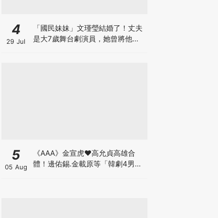
4
「國民妹妹」文瑾瑩結婚了！丈夫
是大7歲舞台劇演員，她曾將他寫
29 Jul
入劇本
5
《AAA》金宣虎♥高允貞高雄合
體！邊佑錫.金載原等「韓劇4男
05 Aug
神」也出席