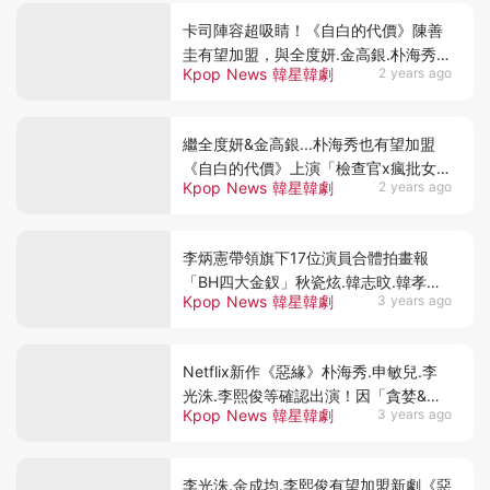
卡司陣容超吸睛！《自白的代價》陳善
圭有望加盟，與全度妍.金高銀.朴海秀陷
Kpop News 韓星韓劇
2 years ago
入殺人案自救的故事
繼全度妍&金高銀...朴海秀也有望加盟
《自白的代價》上演「檢查官x瘋批女人
Kpop News 韓星韓劇
2 years ago
們」的懸疑故事
李炳憲帶領旗下17位演員合體拍畫報
「BH四大金釵」秋瓷炫.韓志旼.韓孝周.
Kpop News 韓星韓劇
3 years ago
朴寶英太美啦～
Netflix新作《惡緣》朴海秀.申敏兒.李
光洙.李熙俊等確認出演！因「貪婪&欲
Kpop News 韓星韓劇
3 years ago
望」所展開的犯罪片
李光洙.金成均.李熙俊有望加盟新劇《惡