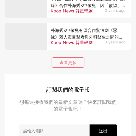
緣》合作朴海秀&申敏兒！因「欲望」
Kpop News 韓星韓劇
3 years ago
展開的犯罪驚悚片
朴海秀&申敏兒有望合作驚悚劇《惡
緣》殺人案目擊者與外科醫生之間的孽
Kpop News 韓星韓劇
3 years ago
緣，預計11月開拍！
查看更多
訂閱我們的電子報
想每週接收我們的最新文章嗎？快來訂閱我們
的電子報吧！
送出