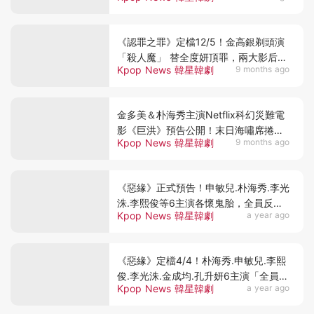
《認罪之罪》定檔12/5！金高銀剃頭演
「殺人魔」 替全度妍頂罪，兩大影后飆
Kpop News 韓星韓劇
9 months ago
演技太期待
金多美＆朴海秀主演Netflix科幻災難電
影《巨洪》預告公開！末日海嘯席捲全
Kpop News 韓星韓劇
9 months ago
球
《惡緣》正式預告！申敏兒.朴海秀.李光
洙.李熙俊等6主演各懷鬼胎，全員反派
Kpop News 韓星韓劇
a year ago
好刺激~
《惡緣》定檔4/4！朴海秀.申敏兒.李熙
俊.李光洙.金成均.孔升妍6主演「全員惡
Kpop News 韓星韓劇
a year ago
人」互相殘殺