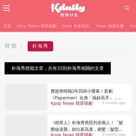
主頁
Kpop News 韓星韓劇
Food 美食甜品
Travel 旅遊玩樂
Ks
標籤：
朴海秀
朴海秀標籤文章，共有35則朴海秀相關的文章
曹政奭時隔2年回歸小螢幕！新劇
《Paperman》化身「偽鈔高手」，朴
Kpop News 韓星韓劇
2 months ago
海秀&秀賢也加盟
《稻草人》朴海秀舊照判若兩人！「髮
際線逆襲」帥出新高度，網驚：髮型真
Kpop News 韓星韓劇
3 months ago
的很重要