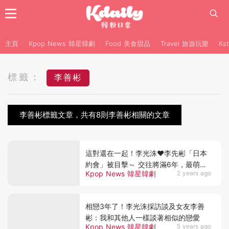
主頁
Kpop News 韓星韓劇
Food 美食甜品
Travel 旅遊玩樂
Ks
標籤：
李善彬
李善彬標籤文章，共有8則李善彬相關的文章
這對還在一起！李光洙♥李先彬「日本
約會」被目擊～ 交往將滿6年，最萌身
Kpop News 韓星韓劇
2 years ago
高差藏不住
相戀3年了！李光洙採訪談及女友李善
彬：我和其他人一樣談著相似的戀愛
Kpop News 韓星韓劇
5 years ago