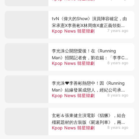
tvN《偉大的Show》演員陣容確定，由
宋承憲X李善彬X林周煥X盧正義領銜主
Kpop News 韓星韓劇
7 years ago
演！預計下半年播出～
李光洙公開戀愛後！在《Running
Man》招開記者會，劉在錫：「李李CP
Kpop News 韓星韓劇
8 years ago
的對手是宋宋夫婦」⋯
李光洙♥李善彬熱戀中！因《Running
Man》結緣發展成戀人，經紀公司承
Kpop News 韓星韓劇
8 years ago
認：「已交往5個月」～
玄彬＆張東健主演電影《猖獗》，結合
殭屍題材的古裝版《屍速列車》，兩人
Kpop News 韓星韓劇
8 years ago
的古裝造型也很吸睛啊～