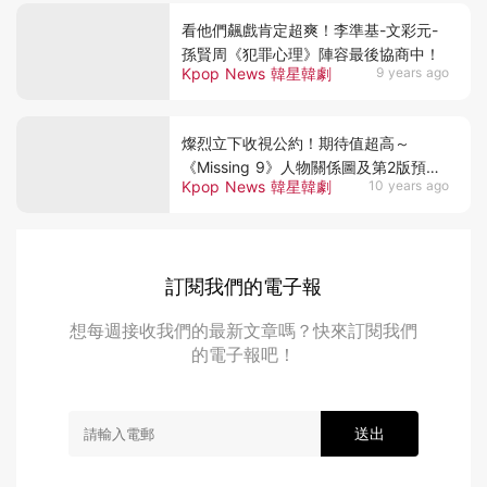
看他們飆戲肯定超爽！李準基-文彩元-
孫賢周《犯罪心理》陣容最後協商中！
Kpop News 韓星韓劇
9 years ago
燦烈立下收視公約！期待值超高～
《Missing 9》人物關係圖及第2版預告
Kpop News 韓星韓劇
10 years ago
公開！
訂閱我們的電子報
想每週接收我們的最新文章嗎？快來訂閱我們
的電子報吧！
送出