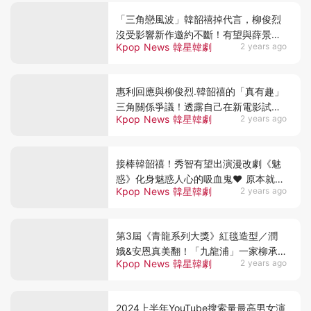
「三角戀風波」韓韶禧掉代言，柳俊烈
沒受影響新作邀約不斷！有望與薛景求
Kpop News 韓星韓劇
2 years ago
合作漫改劇《田鼠》
惠利回應與柳俊烈.韓韶禧的「真有趣」
三角關係爭議！透露自己在新電影試映
Kpop News 韓星韓劇
2 years ago
會上爆哭的原因
接棒韓韶禧！秀智有望出演漫改劇《魅
惑》化身魅惑人心的吸血鬼♥ 原本就是
Kpop News 韓星韓劇
2 years ago
最初女主選角
第3屆《青龍系列大獎》紅毯造型／潤
娥&安恩真美翻！「九龍浦」一家柳承
Kpop News 韓星韓劇
2 years ago
龍.高允貞.郭善英同框
2024上半年YouTube搜索量最高男女演