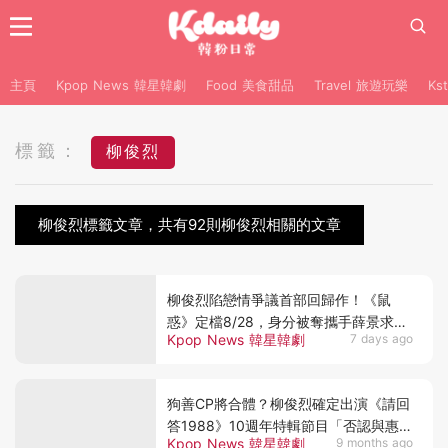
主頁
Kpop News 韓星韓劇
Food 美食甜品
Travel 旅遊玩樂
Ks
標籤：
柳俊烈
柳俊烈標籤文章，共有92則柳俊烈相關的文章
柳俊烈陷戀情爭議首部回歸作！《鼠
惑》定檔8/28，身分被奪攜手薛景求追
Kpop News 韓星韓劇
7 days ago
真相
狗善CP將合體？柳俊烈確定出演《請回
答1988》10週年特輯節目「否認與惠利
Kpop News 韓星韓劇
9 months ago
同框」