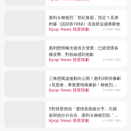
惠利＆柳俊烈「世紀會面」預定？高庚
杓爆《請回答1988》演員群這週將聚會
Kpop News 韓星韓劇
a year ago
惠利戀情曝光後首次發聲：已經習慣各
種攻擊、對粉絲感到抱歉
Kpop News 韓星韓劇
a year ago
三角戀風波後動向公開！惠利2部待播劇
+見面會，事業愛情兩兼顧！柳俊烈.韓
Kpop News 韓星韓劇
a year ago
韶禧也各有新作
5對韓星情侶「愛情長跑後分手」孔曉
振與他分分合合、惠利＆柳俊烈陷「換
Kpop News 韓星韓劇
a year ago
乘戀愛」爭議、這對愛了12年