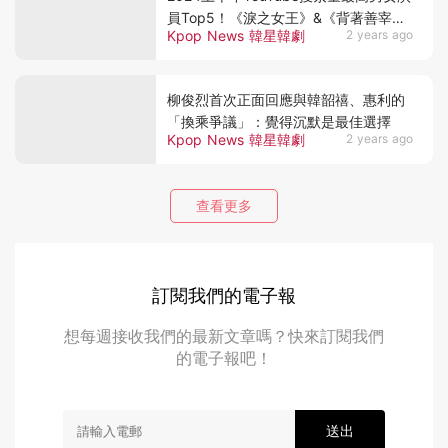
員Top5！《淚之女王》&《背著善宰
Kpop News 韓星韓劇
2 years ago
跑》CP超夯
柳俊烈首次正面回應與韓韶禧、惠利的
「換乘爭議」：覺得沉默是最佳選擇
Kpop News 韓星韓劇
2 years ago
查看更多
訂閱我們的電子報
想每週接收我們的最新文章嗎？快來訂閱我們
的電子報吧！
送出