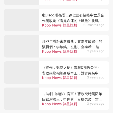
繼Jisoo.朴智賢...徐仁國有望搭申世景合
作漫改劇《看見命運的上班族》挑戰辦
Kpop News 韓星韓劇
10 months ago
公室題材~
那些年看起來超成熟，實際年齡很小的
演員們：李敏鎬、玄彬、金泰希... 這兩
Kpop News 韓星韓劇
2 years ago
人同齡卻演舅甥！
《細作，魅惑之徒》海報&預告公開～
曹政奭龍袍加身成帝王，對弈男裝申世
Kpop News 韓星韓劇
3 years ago
景！
古裝劇《細作》官宣！曹政奭時隔兩年
回歸演國王，申世景「女扮男裝」當間
Kpop News 韓星韓劇
3 years ago
諜，預計明年1月播出