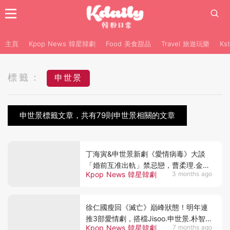
主頁
Kpop News 韓星韓劇
Food 美食甜品
Travel 旅遊玩樂
Ks
標籤：
申世景
申世景標籤文章，共有79則申世景相關的文章
丁海寅&申世景新劇《愛情病毒》大談
「婚前互准出軌」禁忌戀，曹柔理.金東
Kpop News 韓星韓劇
3 months ago
輝也加盟
徐仁國瘦回《滅亡》巔峰狀態！明年連
推3部愛情劇，搭檔Jisoo.申世景.朴智
Kpop News 韓星韓劇
7 months ago
賢全是女神～