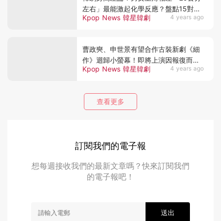
左右」最能激起化學反應？盤點15對最
Kpop News 韓星韓劇
4 years ago
萌身高差CP~
曹政奭、申世景有望合作古裝新劇《細
作》迴歸小螢幕！即將上演因報復而愛
Kpop News 韓星韓劇
4 years ago
上對方的故事？
查看更多
訂閱我們的電子報
想每週接收我們的最新文章嗎？快來訂閱我們
的電子報吧！
送出