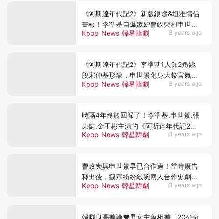
《阿斯達年代記2》新版銀蟾&坦雅情侶
畫報！李準基自爆嫉妒曹政奭和申世景
Kpop News 韓星韓劇
3 years ago
拍愛情劇XD
《阿斯達年代記2》李準基1人飾2角跳
脫宋仲基形象，申世景化身大祭官氣質
Kpop News 韓星韓劇
3 years ago
超仙
時隔4年終於回歸了！李準基.申世景.張
東健.金玉彬主演的《阿斯達年代記2》
Kpop News 韓星韓劇
3 years ago
將於9月迎來首播~
曹政奭與申世景早已合作過！當時廣告
釋出後，觀眾紛紛敲碗兩人合作史劇！
Kpop News 韓星韓劇
3 years ago
如今觀眾許願成功了？
韓劇身高差論♥︎男女主角相差「20公分