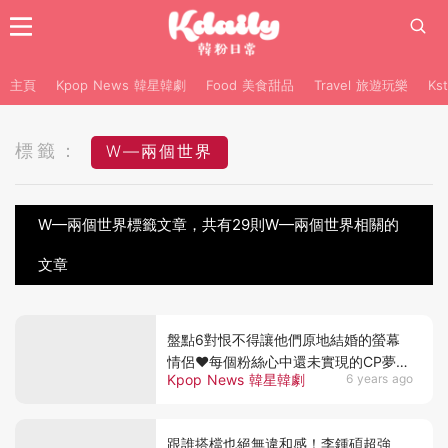
主頁
Kpop News 韓星韓劇
Food 美食甜品
Travel 旅遊玩樂
Ks
標籤：
W—兩個世界
W—兩個世界標籤文章，共有29則W—兩個世界相關的
文章
盤點6對恨不得讓他們原地結婚的螢幕
情侶♥每個粉絲心中還未實現的CP夢啊
Kpop News 韓星韓劇
6 years ago
～
跟誰搭檔也絕無違和感！李鍾碩超強