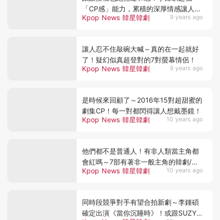
「CP感」能力，累積的深厚情感讓人大
Kpop News 韓星韓劇
9 years ago
呼羨幕～
讓人忍不住敲碗大喊～真的在一起就好
了！疑幻似真超登對的7對螢幕情侶！
Kpop News 韓星韓劇
9 years ago
是時候來回顧了～2016年15對超甜蜜的
劇集CP！每一對都閃得讓人想戴墨鏡！
Kpop News 韓星韓劇
10 years ago
他們都不是普通人！有非人類當主角都
會紅嗎～7部有著非一般主角的韓劇/電
Kpop News 韓星韓劇
10 years ago
影～
同時段競爭對手有望合拍新劇～李鍾碩
確定出演《當你沉睡時》！或跟SUZY