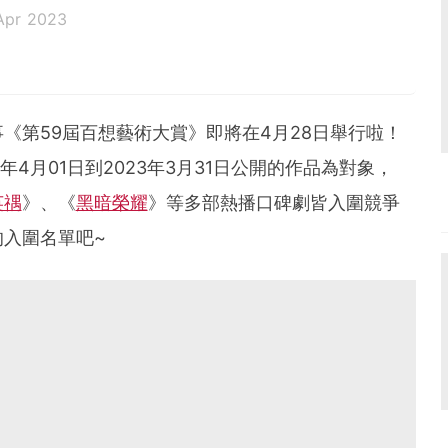
Apr 2023
《第59屆百想藝術大賞》即將在4月28日舉行啦！
2年4月01日到2023年3月31日公開的作品為對象，
英禑
》、《
黑暗榮耀
》等多部熱播口碑劇皆入圍競爭
入圍名單吧~