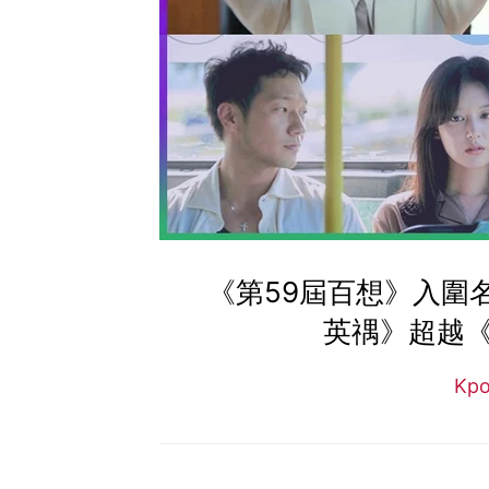
《第59屆百想》入圍
英禑》超越《
Kp