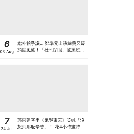
6
繼外貌爭議... 鄭準元出演綜藝又爆
態度風波！「社恐閉眼」被罵沒誠
03 Aug
意
7
郭東延客串《鬼謎東宮》笑喊「沒
想到那麽辛苦」！ 花4小時畫特效
24 Jul
妝：連表情都做不了