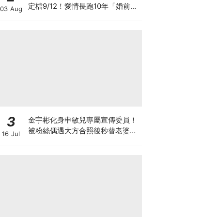
定檔9/12！愛情長跑10年「婚前雙
03 Aug
出軌」迎危機
3
金宇彬化身申敏兒專屬宣傳委員！
被粉絲偶遇大方合照後秒替老婆宣
16 Jul
傳新作太有愛XD