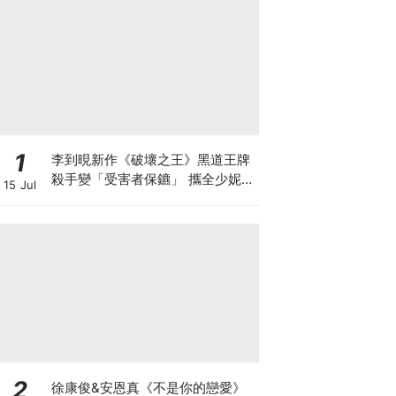
1
李到晛新作《破壞之王》黑道王牌
殺手變「受害者保鑣」 攜全少妮&
15 Jul
韓善伙實現正義
2
徐康俊&安恩真《不是你的戀愛》