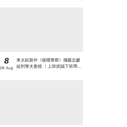
8
車太鉉新作《復職警察》攜嚴志媛
組刑警夫妻檔 ！上班抓賊下班帶五
06 Aug
寶