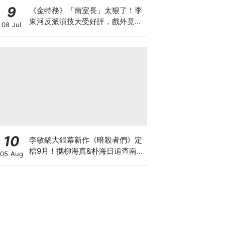
9
《金特務》「南室長」太狠了！李
東河反派演技大受好評，戲外竟是
08 Jul
Girl's Day素珍老公
10
李敏鎬大銀幕新作《暗殺者們》定
檔9月！攜柳海真&朴海日追查南韓
05 Aug
前第一夫人遇刺真相