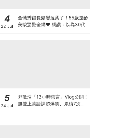
4
金憓秀留長髮變溫柔了！55歲逆齡
美貌驚艷全網♥ 網讚：以為30代
22 Jul
5
尹敬浩「13小時禁言」Vlog公開！
無聲上英語課超爆笑、累積7次警
24 Jul
告多罰20分鐘