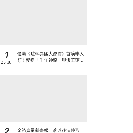
1
俊昊《駐韓異國大使館》首演非人
類！變身「千年神龍」與洪華蓮大
23 Jul
談奇幻人神戀
2
金裕貞最新畫報一改以往清純形