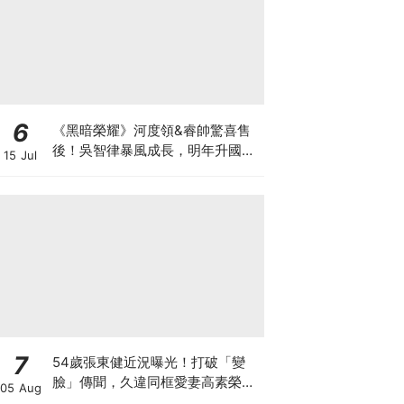
6
《黑暗榮耀》河度領&睿帥驚喜售
後！吳智律暴風成長，明年升國中
15 Jul
網驚：時間過太快
7
54歲張東健近況曝光！打破「變
臉」傳聞，久違同框愛妻高素榮甜
05 Aug
喊：親愛的～