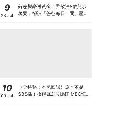
9
蘇志燮豪送黃金！尹敬浩8歲兒吵
著要，卻被「爸爸每日一問」壓力
28 Jul
大到哭著還他XD
10
《金特務：本色回歸》原本不是
SBS播！收視飆21%爆紅 MBC悔
09 Jul
到列為「禁詞」