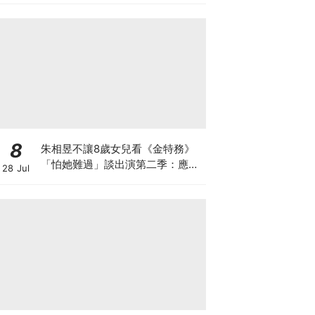
8
朱相昱不讓8歲女兒看《金特務》
「怕她難過」談出演第二季：應該
28 Jul
很難？