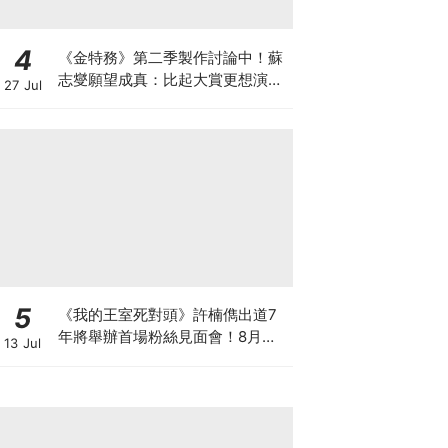
4
《金特務》第二季製作討論中！蘇
志燮願望成真：比起大賞更想演續
27 Jul
集
5
《我的王室死對頭》許楠儁出道7
年將舉辦首場粉絲見面會！8月與
13 Jul
粉絲正式相見