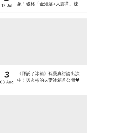
象！破格「金短髮+大露背」辣翻
17 Jul
天～
3
《拜託了冰箱》孫藝真討論出演
中！與玄彬的夫妻冰箱首公開♥
03 Aug