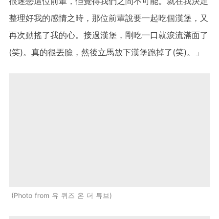
很迷戀這位前輩，但覺得我們之間不可能。就在我決定
整理好我的感情之時，那位前輩說要一起吃個漢堡，又
再次動搖了我的心。接過漢堡，剛吃一口就淚流滿面了
(笑)。真的很丟臉，然後立馬放下漢堡跑掉了(笑)。」
Photo from 유 퀴즈 온 더 튜브