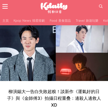
主頁
Kpop News 韓星韓劇
Food 美食甜品
Travel 旅遊玩樂
Ks
柳演錫大一告白失敗超糗！談新作《運氣好的日
子》與《金師傅3》拍攝日程重叠：邊殺人邊救人
XD