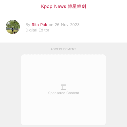
Kpop News 韓星韓劇
By
Rita Pak
on 26 Nov 2023
Digital Editor
ADVERTISEMENT
Sponsored Content