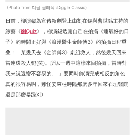
Photo from 디글 클래식 :Diggle Classic
日前，柳演錫為宣傳新劇登上由劉在錫與曹世鎬主持的
綜藝《
劉Quiz
》，柳演錫透露自己在拍攝《運氣好的日
子》的時間正好與《浪漫醫生金師傅3》的拍攝日程重
叠：「某幾天去《金師傅3》劇組救人，然後幾天回來
當連環殺人犯(笑)。所以一週中這樣來回拍攝，當時對
我來説還蠻不容易的。 」要同時飾演完成相反的角色
真的很容易啊，難怪
姜東柱時隔那麽多年回來
石垣醫院
還是那麽暴躁XD