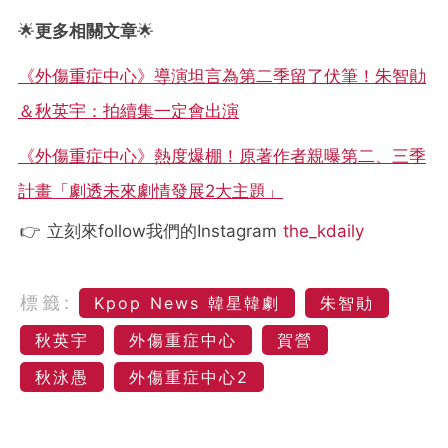
🌟
更多相關文章
🌟
《外傷重症中心》導演坦言為第二季留了伏筆！朱智勛
＆秋英宇：拍續集一定會出演
《外傷重症中心》熱度爆棚！原著作者親曝第二、三季
計畫「劇透未來劇情發展2大主題」
👉 立刻來follow我們的Instagram
the_kdaily
標籤:
Kpop News 韓星韓劇
朱智勛
秋英宇
外傷重症中心
賀營
秋泳愚
外傷重症中心2