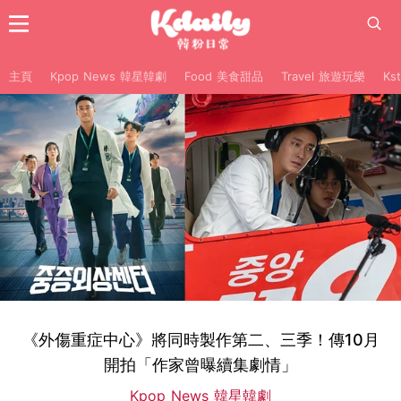
主頁
Kpop News 韓星韓劇
Food 美食甜品
Travel 旅遊玩樂
Ks
《外傷重症中心》將同時製作第二、三季！傳10月
開拍「作家曾曝續集劇情」
Kpop News 韓星韓劇