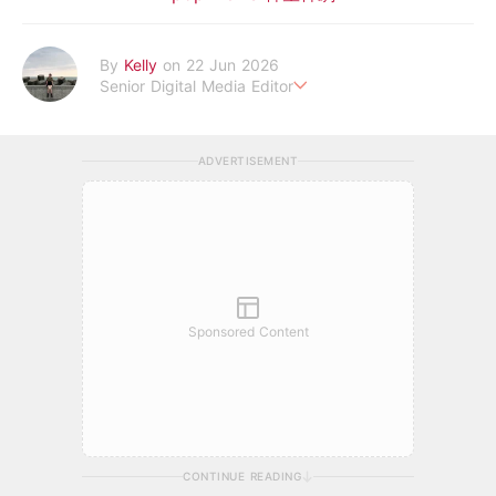
By
Kelly
on 22 Jun 2026
Senior Digital Media Editor
假韓妞真台妹///日常追星追劇。
ADVERTISEMENT
Sponsored Content
CONTINUE READING