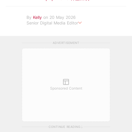
By
Kelly
on 20 May 2026
Senior Digital Media Editor
假韓妞真台妹///日常追星追劇。
ADVERTISEMENT
Sponsored Content
CONTINUE READING