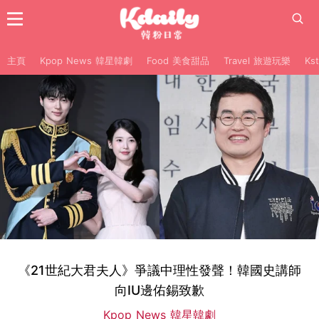
主頁
Kpop News 韓星韓劇
Food 美食甜品
Travel 旅遊玩樂
Ks
《21世紀大君夫人》爭議中理性發聲！韓國史講師
向IU邊佑錫致歉
Kpop News 韓星韓劇