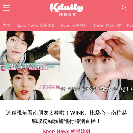
主頁
Kpop News 韓星韓劇
Food 美食甜品
Travel 旅遊玩樂
Ks
這種視角看南朋友太棒啦！WINK、比愛心～南柱赫
聽取粉絲願望進行特別直播！
Kpop News 韓星韓劇