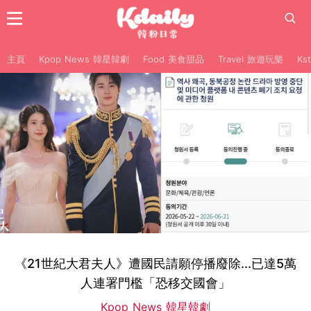
主頁
Kpop News 韓星韓劇
Food 美食甜品
Travel 旅遊玩樂
Ks
《21世紀大君夫人》遭國民請願停播廢除...已達5萬
人連署門檻「恐移交國會」
Kpop News 韓星韓劇