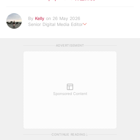
By
Kelly
on 26 May 2026
Senior Digital Media Editor
假韓妞真台妹///日常追星追劇。
ADVERTISEMENT
Sponsored Content
CONTINUE READING