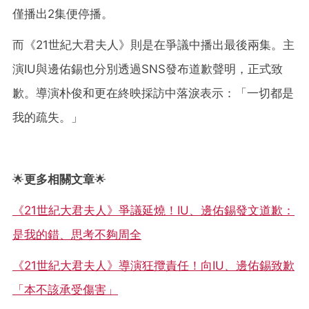
僅播出2集便停播。
而《21世紀大君夫人》則是在爭議中播出最後兩集。主
演IU與邊佑錫也分別透過SNS發布道歉聲明，正式致
歉。導演朴俊和更在終映採訪中落淚表示：「一切都是
我的疏失。」
🌟
更多相關文章
🌟
《21世紀大君夫人》爭議延燒！IU、邊佑錫發文道歉：
是我的錯、思考不夠周全
《21世紀大君夫人》導演狂攬責任！向IU、邊佑錫致歉
「本不該承受傷害」