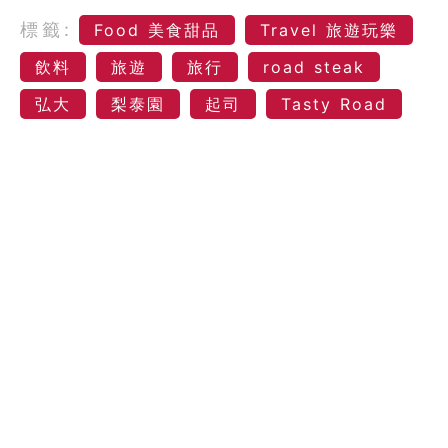
標籤:
Food 美食甜品
Travel 旅遊玩樂
飲料
旅遊
旅行
road steak
弘大
梨泰園
起司
Tasty Road