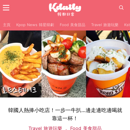
主頁
Kpop News 韓星韓劇
Food 美食甜品
Travel 旅遊玩樂
Ks
韓國人熱捧小吃店！一步一牛扒...邊走邊吃邊喝就
靠這一杯！
Travel 旅遊玩樂
Food 美食甜品