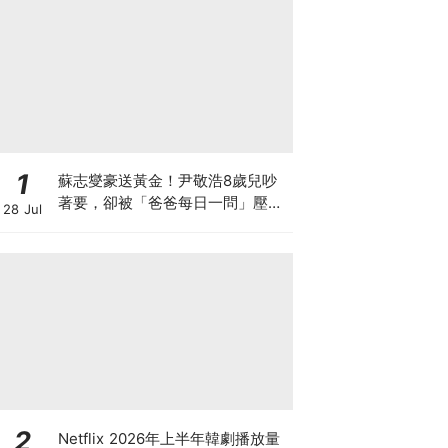
1
蘇志燮豪送黃金！尹敬浩8歲兒吵
著要，卻被「爸爸每日一問」壓力
28 Jul
大到哭著還他XD
2
Netflix 2026年上半年韓劇播放量