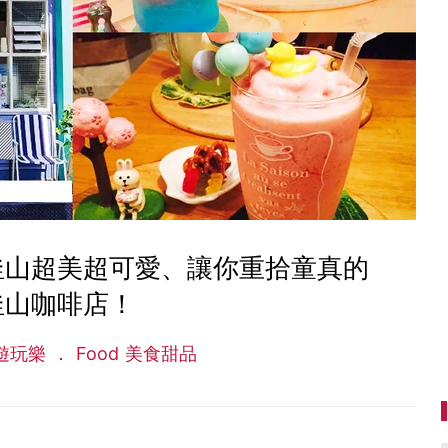
釜山超美超可愛、讓你重拾童真的
釜山咖啡店！
 旅遊玩樂
Food 美食甜品