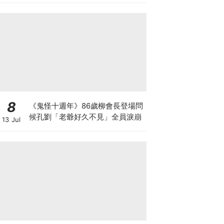
8
《鬼怪十週年》86歲柳會長登場問
候孔劉「老爺好久不見」全員淚崩
13 Jul