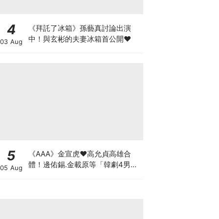
4
《拜託了冰箱》孫藝真討論出演
中！與玄彬的夫妻冰箱首公開♥
03 Aug
5
《AAA》金宣虎♥高允貞高雄合
體！邊佑錫.金載原等「韓劇4男
05 Aug
神」也出席