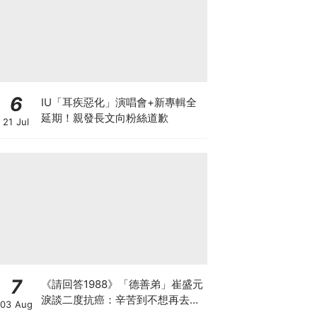
6
IU「耳疾惡化」演唱會+新專輯全
延期！親發長文向粉絲道歉
21 Jul
7
《請回答1988》「德善弟」崔盛元
淚談二度抗癌：辛苦到不想再去回
03 Aug
想