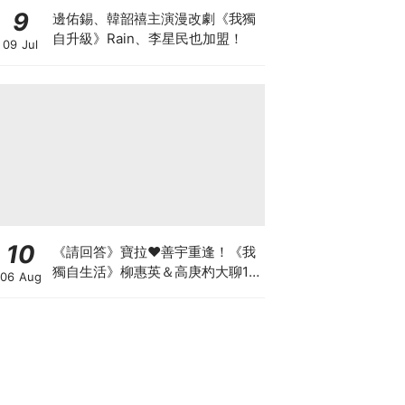
9
邊佑錫、韓韶禧主演漫改劇《我獨
自升級》Rain、李星民也加盟！
09 Jul
10
《請回答》寶拉♥善宇重逢！《我
獨自生活》柳惠英＆高庚杓大聊16
06 Aug
年友情回憶