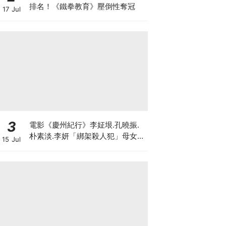
排名！《鐵拳教育》壓倒性奪冠
17 Jul
3
電影《慶州紀行》李姃垠.孔曉振.
朴素淡.李妍「綁架殺人犯」母女檔
15 Jul
8月殺瘋